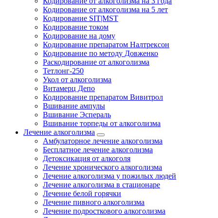
Кодирование от алкоголизма на 3 года
Кодирование от алкоголизма на 5 лет
Кодирование SIT|MST
Кодирование током
Кодирование на дому
Кодирование препаратом Налтрексон
Кодирование по методу Довженко
Раскодирование от алкоголизма
Тетлонг-250
Укол от алкоголизма
Витамерц Депо
Кодирование препаратом Вивитрол
Вшивание ампулы
Вшивание Эспераль
Вшивание торпеды от алкоголизма
Лечение алкоголизма
Амбулаторное лечение алкоголизма
Бесплатное лечение алкоголизма
Детоксикация от алкоголя
Лечение хронического алкоголизма
Лечение алкоголизма у пожилых людей
Лечение алкоголизма в стационаре
Лечение белой горячки
Лечение пивного алкоголизма
Лечение подросткового алкоголизма