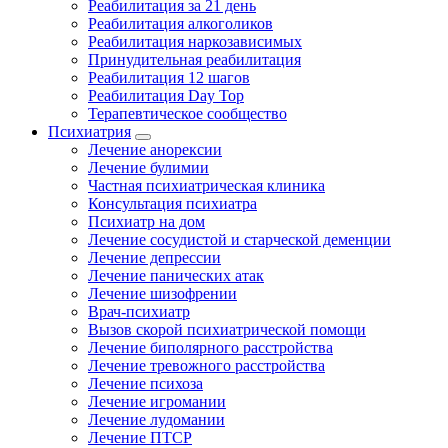
Реабилитация за 21 день
Реабилитация алкоголиков
Реабилитация наркозависимых
Принудительная реабилитация
Реабилитация 12 шагов
Реабилитация Day Top
Терапевтическое сообщество
Психиатрия
Лечение анорексии
Лечение булимии
Частная психиатрическая клиника
Консультация психиатра
Психиатр на дом
Лечение сосудистой и старческой деменции
Лечение депрессии
Лечение панических атак
Лечение шизофрении
Врач-психиатр
Вызов скорой психиатрической помощи
Лечение биполярного расстройства
Лечение тревожного расстройства
Лечение психоза
Лечение игромании
Лечение лудомании
Лечение ПТСР