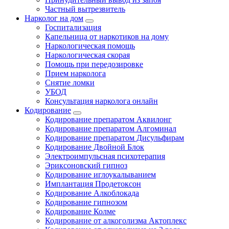
Частный вытрезвитель
Нарколог на дом
Госпитализация
Капельница от наркотиков на дому
Наркологическая помощь
Наркологическая скорая
Помощь при передозировке
Прием нарколога
Снятие ломки
УБОД
Консультация нарколога онлайн
Кодирование
Кодирование препаратом Аквилонг
Кодирование препаратом Алгоминал
Кодирование препаратом Дисульфирам
Кодирование Двойной Блок
Электроимпульсная психотерапия
Эриксоновский гипноз
Кодирование иглоукалыванием
Имплантация Продетоксон
Кодирование Алкоблокада
Кодирование гипнозом
Кодирование Колме
Кодирование от алкоголизма Актоплекс