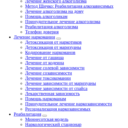
Лечение женского алкоголизма
Метод Шичко: Реабилитация алкозависимых
Лечение алкоголизма на дому
Помощь алкоголикам
Принудительное лечение алкоголизма
Реабилитация алкоголизма
Телефон доверия
Лечение наркомании
Детоксикация от наркотиков
Детоксикация от марихуаны
Кодирование наркоманов
Лечение от гашиша
Лечение от кодеина
Лечение солевой зависимости
Лечение созависимости
Лечение токсикомании
Лечение зависимости от марихуаны
Лечение зависимости от спайса
Лекарственная зависимость
Помощь наркоманам
Принудительное лечение наркозависимости
Ресоциализация наркозависимых
Реабилитация
Миннесотская модель
Наркологический стационар