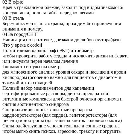
02
В офис
Врач в гражданской одежде, заходит под видом знакомого/
консультанта, полная тайна перед коллегами.
03
В отель
Берем документы для охраны, проходим без привлечения
внимания к номеру.
04
За город/СНТ
Навигация по гео-точке, доезжаем до любого хутора/дачи.
Что у врача с собой
Портативный кардиограф (ЭКГ) и тонометр
чтобы проверить работу сердца и исключить риски инфаркта
или инсульта перед началом лечения
Глюкометр и пульсоксиметр
для мгновенного анализа уровня сахара и насыщения крови
кислородом (особенно важно для пациентов с диабетом и
тяжелой интоксикацией
Полный набор медикаментов для капельниц
сертифицированные растворы, детокс-препараты и
витаминные комплексы для быстрой очистки организма и
снятия абстинентного синдрома
Специализированные защитные препараты
кардиопротекторы (для сердца), гепатопротекторы (для
печени) и ноотропы (для защиты клеток головного мозга)
Сильнодействующие успокоительные и сонные средства
чтобы мягко снять психоз, агрессию, тревогу и погрузить