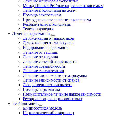
Лечение женского алкоголизма
Метод Шичко: Реабилитация алкозависимых
Лечение алкоголизма на дому
Помощь алкоголикам
Принудительное лечение алкоголизма
Реабилитация алкоголизма
Телефон доверия
Лечение наркомании
Детоксикация от наркотиков
Детоксикация от марихуаны
Кодирование наркоманов
Лечение от гашиша
Лечение от кодеина
Лечение солевой зависимости
Лечение созависимости
Лечение токсикомании
Лечение зависимости от марихуаны
Лечение зависимости от спайса
Лекарственная зависимость
Помощь наркоманам
Принудительное лечение наркозависимости
Ресоциализация наркозависимых
Реабилитация
Миннесотская модель
Наркологический стационар