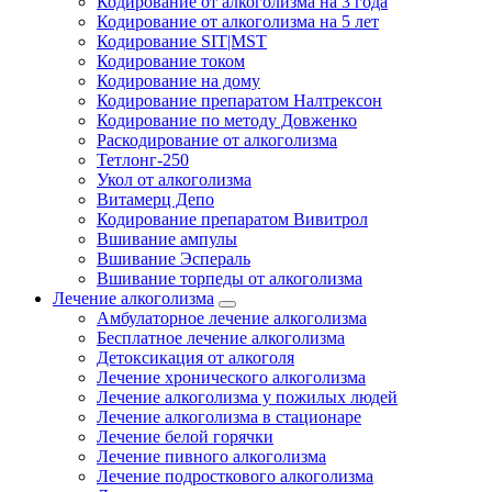
Кодирование от алкоголизма на 3 года
Кодирование от алкоголизма на 5 лет
Кодирование SIT|MST
Кодирование током
Кодирование на дому
Кодирование препаратом Налтрексон
Кодирование по методу Довженко
Раскодирование от алкоголизма
Тетлонг-250
Укол от алкоголизма
Витамерц Депо
Кодирование препаратом Вивитрол
Вшивание ампулы
Вшивание Эспераль
Вшивание торпеды от алкоголизма
Лечение алкоголизма
Амбулаторное лечение алкоголизма
Бесплатное лечение алкоголизма
Детоксикация от алкоголя
Лечение хронического алкоголизма
Лечение алкоголизма у пожилых людей
Лечение алкоголизма в стационаре
Лечение белой горячки
Лечение пивного алкоголизма
Лечение подросткового алкоголизма