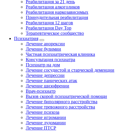
Реабилитация за 21 день
Реабилитация алкоголиков
Реабилитация наркозависимых
Принудительная реабилитация
Реабилитация 12 шагов
Реабилитация Day Top
Терапевтическое сообщество
Психиатрия
Лечение анорексии
Лечение булимии
Частная психиатрическая клиника
Консультация психиатра
Психиатр на дом
Лечение сосудистой и старческой деменции
Лечение депрессии
Лечение панических атак
Лечение шизофрении
Врач-психиатр
Вызов скорой психиатрической помощи
Лечение биполярного расстройства
Лечение тревожного расстройства
Лечение психоза
Лечение игромании
Лечение лудомании
Лечение ПТСР