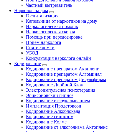
Частный вытрезвитель
Нарколог на дом
Госпитализация
Капельница от наркотиков на дому
Наркологическая помощь
Наркологическая скорая
Помощь при передозировке
Прием нарколога
Снятие ломки
УБОД
Консультация нарколога онлайн
Кодирование
Кодирование препаратом Аквилонг
Кодирование препаратом Алгоминал
Кодирование препаратом Дисульфирам
Кодирование Двойной Блок
Электроимпульсная психотерапия
Эриксоновский гипноз
Кодирование иглоукалыванием
Имплантация Продетоксон
Кодирование Алкоблокада
Кодирование гипнозом
Кодирование Колме
Кодирование от алкоголизма Актоплекс