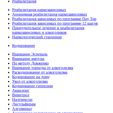
Реабилитация
Реабилитация наркозависимых
Анонимная реабилитация наркозависимых
Реабилитация зависимых по программе Day Top
Реабилитация зависимых по программе 12 шагов
Принудительное лечение и реабилитация
наркозависимых и алкоголиков
Наркологический стационар
Кодирование
Вшивание Эспераль
Вшивание ампулы
По методу Довженко
Вшивание торпеды от алкоголизма
Раскодирование от алкоголизма
Кодирование на дому
Укол от алкоголизма
Кодирование гипнозом
Аквилонг
Вивитрол
Налтрексон
Дисульфирам
Алгоминал