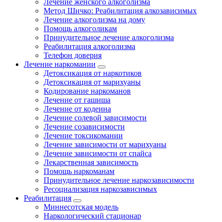
Лечение женского алкоголизма
Метод Шичко: Реабилитация алкозависимых
Лечение алкоголизма на дому
Помощь алкоголикам
Принудительное лечение алкоголизма
Реабилитация алкоголизма
Телефон доверия
Лечение наркомании
Детоксикация от наркотиков
Детоксикация от марихуаны
Кодирование наркоманов
Лечение от гашиша
Лечение от кодеина
Лечение солевой зависимости
Лечение созависимости
Лечение токсикомании
Лечение зависимости от марихуаны
Лечение зависимости от спайса
Лекарственная зависимость
Помощь наркоманам
Принудительное лечение наркозависимости
Ресоциализация наркозависимых
Реабилитация
Миннесотская модель
Наркологический стационар