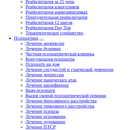
Реабилитация за 21 день
Реабилитация алкоголиков
Реабилитация наркозависимых
Принудительная реабилитация
Реабилитация 12 шагов
Реабилитация Day Top
Терапевтическое сообщество
Психиатрия
Лечение анорексии
Лечение булимии
Частная психиатрическая клиника
Консультация психиатра
Психиатр на дом
Лечение сосудистой и старческой деменции
Лечение депрессии
Лечение панических атак
Лечение шизофрении
Врач-психиатр
Вызов скорой психиатрической помощи
Лечение биполярного расстройства
Лечение тревожного расстройства
Лечение психоза
Лечение игромании
Лечение лудомании
Лечение ПТСР