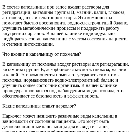
В состав капельницы при запое входят растворы для
регидратации, витамины группы B, магний, калий, глюкоза,
антиоксиданты и гепатопротекторы. Эти компоненты
помогают быстро восстановить водно-электролитный баланс,
улучшить метаболические процессы и поддержать работу
внутренних органов. В нашей клинике индивидуально
подбирается состав капельницы с учетом состояния пациента
и степени интоксикации.
Что входит в капельницу от похмелья?
В капельницу от похмелья входят растворы для регидратации,
витамины группы B, аскорбиновая кислота, глюкоза, магний
и калий. Эти компоненты помогают устранить симптомы
похмелья, нормализовать водно-электролитный баланс и
улучшить общее состояние организма. В нашей клинике
процедура проводится под наблюдением медперсонала, что
обеспечивает ее безопасность и эффективность.
Какие капельницы ставят нарколог?
Нарколог может назначить различные виды капельниц в
зависимости от состояния пациента. Это могут быть
детоксикационные капельницы для вывода из запоя,
капельницы для снятия абстинентного синдрома, капельницы