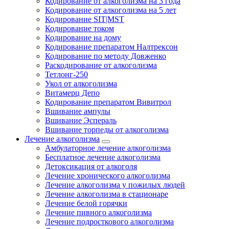
Кодирование от алкоголизма на 3 года
Кодирование от алкоголизма на 5 лет
Кодирование SIT|MST
Кодирование током
Кодирование на дому
Кодирование препаратом Налтрексон
Кодирование по методу Довженко
Раскодирование от алкоголизма
Тетлонг-250
Укол от алкоголизма
Витамерц Депо
Кодирование препаратом Вивитрол
Вшивание ампулы
Вшивание Эспераль
Вшивание торпеды от алкоголизма
Лечение алкоголизма
Амбулаторное лечение алкоголизма
Бесплатное лечение алкоголизма
Детоксикация от алкоголя
Лечение хронического алкоголизма
Лечение алкоголизма у пожилых людей
Лечение алкоголизма в стационаре
Лечение белой горячки
Лечение пивного алкоголизма
Лечение подросткового алкоголизма