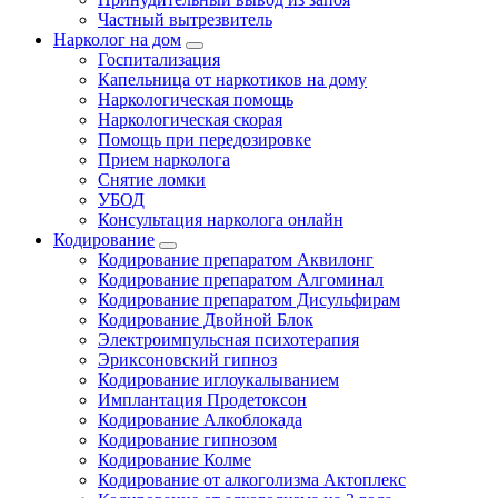
Частный вытрезвитель
Нарколог на дом
Госпитализация
Капельница от наркотиков на дому
Наркологическая помощь
Наркологическая скорая
Помощь при передозировке
Прием нарколога
Снятие ломки
УБОД
Консультация нарколога онлайн
Кодирование
Кодирование препаратом Аквилонг
Кодирование препаратом Алгоминал
Кодирование препаратом Дисульфирам
Кодирование Двойной Блок
Электроимпульсная психотерапия
Эриксоновский гипноз
Кодирование иглоукалыванием
Имплантация Продетоксон
Кодирование Алкоблокада
Кодирование гипнозом
Кодирование Колме
Кодирование от алкоголизма Актоплекс