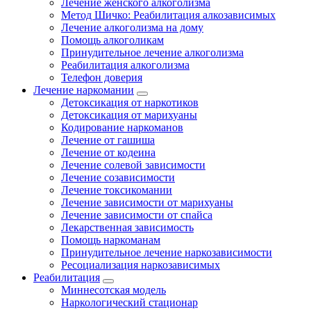
Лечение женского алкоголизма
Метод Шичко: Реабилитация алкозависимых
Лечение алкоголизма на дому
Помощь алкоголикам
Принудительное лечение алкоголизма
Реабилитация алкоголизма
Телефон доверия
Лечение наркомании
Детоксикация от наркотиков
Детоксикация от марихуаны
Кодирование наркоманов
Лечение от гашиша
Лечение от кодеина
Лечение солевой зависимости
Лечение созависимости
Лечение токсикомании
Лечение зависимости от марихуаны
Лечение зависимости от спайса
Лекарственная зависимость
Помощь наркоманам
Принудительное лечение наркозависимости
Ресоциализация наркозависимых
Реабилитация
Миннесотская модель
Наркологический стационар