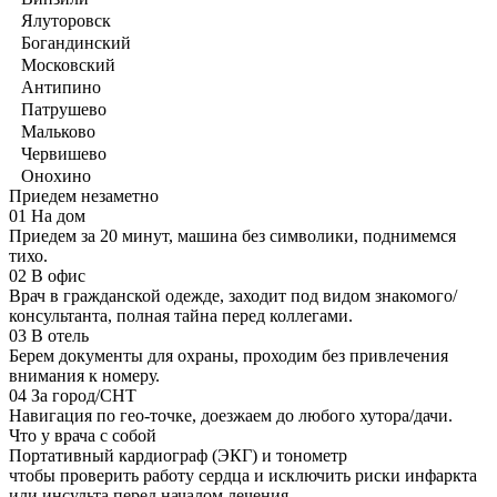
Ялуторовск
Богандинский
Московский
Антипино
Патрушево
Мальково
Червишево
Онохино
Приедем незаметно
01
На дом
Приедем за 20 минут, машина без символики, поднимемся
тихо.
02
В офис
Врач в гражданской одежде, заходит под видом знакомого/
консультанта, полная тайна перед коллегами.
03
В отель
Берем документы для охраны, проходим без привлечения
внимания к номеру.
04
За город/СНТ
Навигация по гео-точке, доезжаем до любого хутора/дачи.
Что у врача с собой
Портативный кардиограф (ЭКГ) и тонометр
чтобы проверить работу сердца и исключить риски инфаркта
или инсульта перед началом лечения