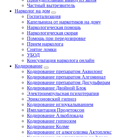
Частный вытрезвитель
Нарколог на дом
Госпитализация
Капельница от наркотиков на дому
Наркологическая помощь
Наркологическая скорая
Помощь при передозировке
Прием нарколога
Снятие ломки
УБОД
Консультация нарколога онлайн
Кодирование
Кодирование препаратом Аквилонг
Кодирование препаратом Алгоминал
Кодирование препаратом Дисульфирам
Кодирование Двойной Блок
Электроимпульсная психотерапия
Эриксоновский гипноз
Кодирование иглоукалыванием
Имплантация Продетоксон
Кодирование Алкоблокада
Кодирование гипнозом
Кодирование Колме
Кодирование от алкоголизма Актоплекс