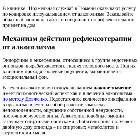
В клинике "Похмельная служба" в Тюмени оказывают услугу
по кодировке иглоукалыванием от алкоголизма. Заказывайте
обратный звонок на сайте, и специалист по рефлексотерапии
приедет на дом.
Механизм действия рефлексотерапии
от алкоголизма
Эндорфины и энкефалины, относящиеся в группе эндогенных
опиоидов, вырабатываются в тканях головного мозга. Под их
влиянием проходят болевые ощущения, выравнивается
эмоциональный фон.
В лечении алкоголизма иглоукалыванием
важное значение
имеет психологический аспект как и в лечении алкоголизма
по методу Довженко
. Недостаточное количество энкефалинов
в организме влечет за собой развитие комплекса
неполноценности, ощущение собственной ненужности,
постоянное чувство вины. Алкоголик подобные эмоции
заглушает спиртными напитками. Любители пива получают
двойную дозу опиоида – из спиртовых метаболитов и
ферментации хмеля.