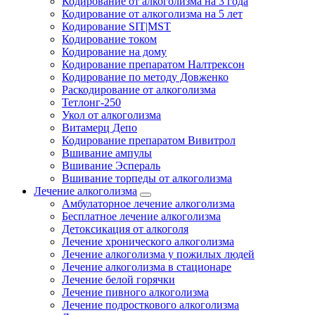
Кодирование от алкоголизма на 3 года
Кодирование от алкоголизма на 5 лет
Кодирование SIT|MST
Кодирование током
Кодирование на дому
Кодирование препаратом Налтрексон
Кодирование по методу Довженко
Раскодирование от алкоголизма
Тетлонг-250
Укол от алкоголизма
Витамерц Депо
Кодирование препаратом Вивитрол
Вшивание ампулы
Вшивание Эспераль
Вшивание торпеды от алкоголизма
Лечение алкоголизма
Амбулаторное лечение алкоголизма
Бесплатное лечение алкоголизма
Детоксикация от алкоголя
Лечение хронического алкоголизма
Лечение алкоголизма у пожилых людей
Лечение алкоголизма в стационаре
Лечение белой горячки
Лечение пивного алкоголизма
Лечение подросткового алкоголизма