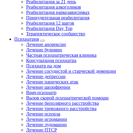
Реабилитация за 21 день
Реабилитация алкоголиков
Реабилитация наркозависимых
Принудительная реабилитация
Реабилитация 12 шагов
Реабилитация Day Top
Терапевтическое сообщество
Психиатрия
Лечение анорексии
Лечение булимии
Частная психиатрическая клиника
Консультация психиатра
Психиатр на дом
Лечение сосудистой и старческой деменции
Лечение депрессии
Лечение панических атак
Лечение шизофрении
Врач-психиатр
Вызов скорой психиатрической помощи
Лечение биполярного расстройства
Лечение тревожного расстройства
Лечение психоза
Лечение игромании
Лечение лудомании
Лечение ПТСР