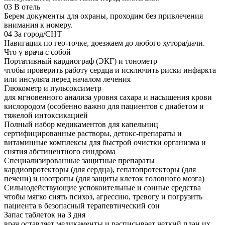
03
В отель
Берем документы для охраны, проходим без привлечения
внимания к номеру.
04
За город/СНТ
Навигация по гео-точке, доезжаем до любого хутора/дачи.
Что у врача с собой
Портативный кардиограф (ЭКГ) и тонометр
чтобы проверить работу сердца и исключить риски инфаркта
или инсульта перед началом лечения
Глюкометр и пульсоксиметр
для мгновенного анализа уровня сахара и насыщения крови
кислородом (особенно важно для пациентов с диабетом и
тяжелой интоксикацией
Полный набор медикаментов для капельниц
сертифицированные растворы, детокс-препараты и
витаминные комплексы для быстрой очистки организма и
снятия абстинентного синдрома
Специализированные защитные препараты
кардиопротекторы (для сердца), гепатопротекторы (для
печени) и ноотропы (для защиты клеток головного мозга)
Сильнодействующие успокоительные и сонные средства
чтобы мягко снять психоз, агрессию, тревогу и погрузить
пациента в безопасный терапевтический сон
Запас таблеток на 3 дня
врач оставляет медикаменты и расписывает четкий план их