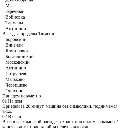
Мыс
Заречный
Войновка
Тарманы
Антипино
Выезд за пределы Тюмени
Боровский
Винзили
Ялуторовск
Богандинский
Московский
Антипино
Патрушево
Мальково
Червишево
Онохино
Приедем незаметно
01
На дом
Приедем за 20 минут, машина без символики, поднимемся
тихо.
02
В офис
Врач в гражданской одежде, заходит под видом знакомого/
консультанта, полная тайна перед коллегами.