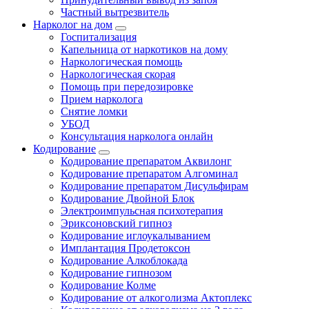
Частный вытрезвитель
Нарколог на дом
Госпитализация
Капельница от наркотиков на дому
Наркологическая помощь
Наркологическая скорая
Помощь при передозировке
Прием нарколога
Снятие ломки
УБОД
Консультация нарколога онлайн
Кодирование
Кодирование препаратом Аквилонг
Кодирование препаратом Алгоминал
Кодирование препаратом Дисульфирам
Кодирование Двойной Блок
Электроимпульсная психотерапия
Эриксоновский гипноз
Кодирование иглоукалыванием
Имплантация Продетоксон
Кодирование Алкоблокада
Кодирование гипнозом
Кодирование Колме
Кодирование от алкоголизма Актоплекс