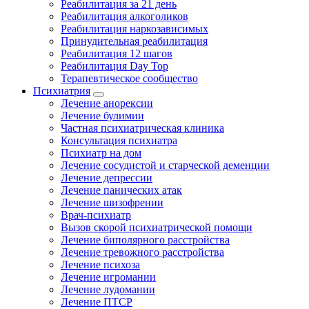
Реабилитация за 21 день
Реабилитация алкоголиков
Реабилитация наркозависимых
Принудительная реабилитация
Реабилитация 12 шагов
Реабилитация Day Top
Терапевтическое сообщество
Психиатрия
Лечение анорексии
Лечение булимии
Частная психиатрическая клиника
Консультация психиатра
Психиатр на дом
Лечение сосудистой и старческой деменции
Лечение депрессии
Лечение панических атак
Лечение шизофрении
Врач-психиатр
Вызов скорой психиатрической помощи
Лечение биполярного расстройства
Лечение тревожного расстройства
Лечение психоза
Лечение игромании
Лечение лудомании
Лечение ПТСР