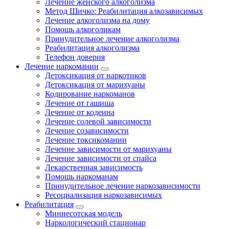
Лечение женского алкоголизма
Метод Шичко: Реабилитация алкозависимых
Лечение алкоголизма на дому
Помощь алкоголикам
Принудительное лечение алкоголизма
Реабилитация алкоголизма
Телефон доверия
Лечение наркомании
Детоксикация от наркотиков
Детоксикация от марихуаны
Кодирование наркоманов
Лечение от гашиша
Лечение от кодеина
Лечение солевой зависимости
Лечение созависимости
Лечение токсикомании
Лечение зависимости от марихуаны
Лечение зависимости от спайса
Лекарственная зависимость
Помощь наркоманам
Принудительное лечение наркозависимости
Ресоциализация наркозависимых
Реабилитация
Миннесотская модель
Наркологический стационар