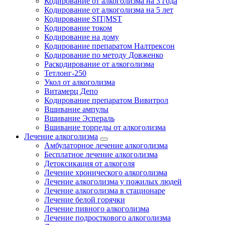
Кодирование от алкоголизма на 3 года
Кодирование от алкоголизма на 5 лет
Кодирование SIT|MST
Кодирование током
Кодирование на дому
Кодирование препаратом Налтрексон
Кодирование по методу Довженко
Раскодирование от алкоголизма
Тетлонг-250
Укол от алкоголизма
Витамерц Депо
Кодирование препаратом Вивитрол
Вшивание ампулы
Вшивание Эспераль
Вшивание торпеды от алкоголизма
Лечение алкоголизма
Амбулаторное лечение алкоголизма
Бесплатное лечение алкоголизма
Детоксикация от алкоголя
Лечение хронического алкоголизма
Лечение алкоголизма у пожилых людей
Лечение алкоголизма в стационаре
Лечение белой горячки
Лечение пивного алкоголизма
Лечение подросткового алкоголизма