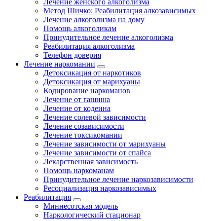
Лечение женского алкоголизма
Метод Шичко: Реабилитация алкозависимых
Лечение алкоголизма на дому
Помощь алкоголикам
Принудительное лечение алкоголизма
Реабилитация алкоголизма
Телефон доверия
Лечение наркомании
Детоксикация от наркотиков
Детоксикация от марихуаны
Кодирование наркоманов
Лечение от гашиша
Лечение от кодеина
Лечение солевой зависимости
Лечение созависимости
Лечение токсикомании
Лечение зависимости от марихуаны
Лечение зависимости от спайса
Лекарственная зависимость
Помощь наркоманам
Принудительное лечение наркозависимости
Ресоциализация наркозависимых
Реабилитация
Миннесотская модель
Наркологический стационар