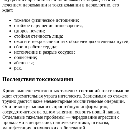
лечением наркомании и токсикомании в наркологию, его
ждет:
тяжелое физическое истощение;
стойкое нарушение пищеварения;
цирроз печени;
стойкая отечность лица;
ожоги и некроз слизистых оболочек дыхательных путей;
сбои в работе сердца;
истончение и разрыв сосудов;
облысение;
абсцессы;
рак.
Последствия токсикомании
Кроме вышеперечисленных тяжелых состояний токсикоманов
ждет стремительная утрата интеллекта. Зависимым со стажем
трудно даются даже элементарные мыслительные операции.
Они не могут запомнить простейшую информацию,
сосредоточиться на одном занятии, освоить новый навык.
Отдельные тяжелые проблемы — чередование агрессии с
провалами в депрессию, панические атаки, психозы,
манифестация психических заболеваний.