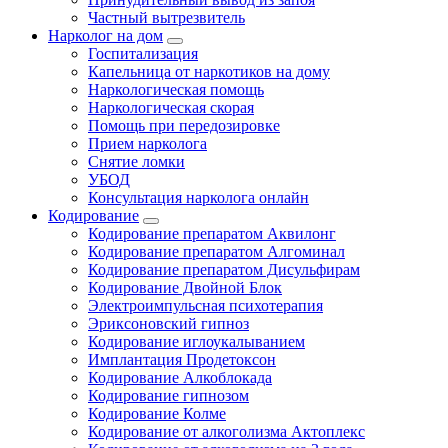
Частный вытрезвитель
Нарколог на дом
Госпитализация
Капельница от наркотиков на дому
Наркологическая помощь
Наркологическая скорая
Помощь при передозировке
Прием нарколога
Снятие ломки
УБОД
Консультация нарколога онлайн
Кодирование
Кодирование препаратом Аквилонг
Кодирование препаратом Алгоминал
Кодирование препаратом Дисульфирам
Кодирование Двойной Блок
Электроимпульсная психотерапия
Эриксоновский гипноз
Кодирование иглоукалыванием
Имплантация Продетоксон
Кодирование Алкоблокада
Кодирование гипнозом
Кодирование Колме
Кодирование от алкоголизма Актоплекс