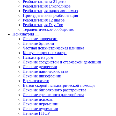
Реабилитация за 21 день
Реабилитация алкоголиков
Реабилитация наркозависимых
Принудительная реабилитация
Реабилитация 12 шагов
Реабилитация Day Top
Терапевтическое сообщество
Психиатрия
Лечение анорексии
Лечение булимии
Частная психиатрическая клиника
Консультация психиатра
Психиатр на дом
Лечение сосудистой и старческой деменции
Лечение депрессии
Лечение панических атак
Лечение шизофрении
Врач-психиатр
Вызов скорой психиатрической помощи
Лечение биполярного расстройства
Лечение тревожного расстройства
Лечение психоза
Лечение игромании
Лечение лудомании
Лечение ПТСР