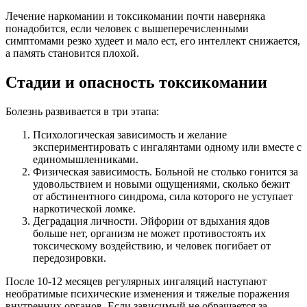
Лечение наркомании и токсикомании почти наверняка
понадобится, если человек с вышеперечисленными
симптомами резко худеет и мало ест, его интеллект снижается,
а память становится плохой.
Стадии и опасность токсикомании
Болезнь развивается в три этапа:
Психологическая зависимость и желание
экспериментировать с ингалянтами одному или вместе с
единомышленниками.
Физическая зависимость. Больной не столько гонится за
удовольствием и новыми ощущениями, сколько бежит
от абстинентного синдрома, сила которого не уступает
наркотической ломке.
Деградация личности. Эйфории от вдыхания ядов
больше нет, организм не может противостоять их
токсическому воздействию, и человек погибает от
передозировки.
После 10-12 месяцев регулярных ингаляций наступают
необратимые психические изменения и тяжелые поражения
внутренних органов. Если зависимый не обращается за