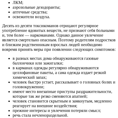
ЛКМ;
аэрозольные дезодоранты;
аптечные средства;
освежители воздуха.
Десять из десяти токсикоманов отрицают регулярное
употребление ядовитых веществ, не признают себя больными
и, тем более — наркоманами. Однако данное увлечение
является смертельно опасным. Поэтому родителям подростков
и близким родственникам взрослых людей необходимо
вовремя принять меры при появлении следующих симптомов:
в разных местах дома обнаруживаются газовые
баллончики или зажигалки;
в карманах одежды регулярно обнаруживаются
целлофановые пакеты, а сама одежда издает резкий
химический запах;
человек быстро устает, рассказывает о головных болях и
головокружении;
имеют место внезапные приступы раздражительности,
которые так же резко сменяются апатией;
человек становится скрытным и замкнутым, медленно
реагирует на внешние воздействия;
прежние интересы и увлечения потеряли смысл;
речь стала нечленораздельной.