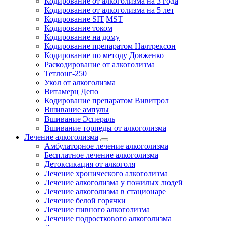
Кодирование от алкоголизма на 3 года
Кодирование от алкоголизма на 5 лет
Кодирование SIT|MST
Кодирование током
Кодирование на дому
Кодирование препаратом Налтрексон
Кодирование по методу Довженко
Раскодирование от алкоголизма
Тетлонг-250
Укол от алкоголизма
Витамерц Депо
Кодирование препаратом Вивитрол
Вшивание ампулы
Вшивание Эспераль
Вшивание торпеды от алкоголизма
Лечение алкоголизма
Амбулаторное лечение алкоголизма
Бесплатное лечение алкоголизма
Детоксикация от алкоголя
Лечение хронического алкоголизма
Лечение алкоголизма у пожилых людей
Лечение алкоголизма в стационаре
Лечение белой горячки
Лечение пивного алкоголизма
Лечение подросткового алкоголизма