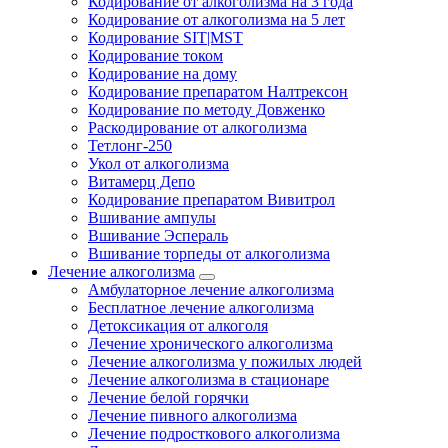
Кодирование от алкоголизма на 3 года
Кодирование от алкоголизма на 5 лет
Кодирование SIT|MST
Кодирование током
Кодирование на дому
Кодирование препаратом Налтрексон
Кодирование по методу Довженко
Раскодирование от алкоголизма
Тетлонг-250
Укол от алкоголизма
Витамерц Депо
Кодирование препаратом Вивитрол
Вшивание ампулы
Вшивание Эспераль
Вшивание торпеды от алкоголизма
Лечение алкоголизма
Амбулаторное лечение алкоголизма
Бесплатное лечение алкоголизма
Детоксикация от алкоголя
Лечение хронического алкоголизма
Лечение алкоголизма у пожилых людей
Лечение алкоголизма в стационаре
Лечение белой горячки
Лечение пивного алкоголизма
Лечение подросткового алкоголизма