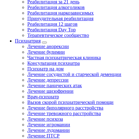
Реабилитация за 21 день
Реабилитация алкоголиков
Реабилитация наркозависимых
Принудительная реабилитация
Реабилитация 12 шагов
Реабилитация Day Top
Терапевтическое сообщество
Психиатрия
Лечение анорексии
Лечение булимии
Частная психиатрическая клиника
Консультация психиатра
Психиатр на дом
Лечение сосудистой и старческой деменции
Лечение депрессии
Лечение панических атак
Лечение шизофрении
Врач-психиатр
Вызов скорой психиатрической помощи
Лечение биполярного расстройства
Лечение тревожного расстройства
Лечение психоза
Лечение игромании
Лечение лудомании
Лечение ПТСР