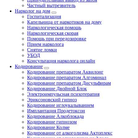
Частный вытрезвитель
Нарколог на дом
Госпитализация
Капельница от наркотиков на дому
Наркологическая помощь
Наркологическая скорая
Помощь при передозировке
Прием нарколога
Снятие ломки
УБОД
Консультация нарколога онлайн
Кодирование
Кодирование препаратом Аквилонг
Кодирование препаратом Алгоминал
Кодирование препаратом Дисульфирам
Кодирование Двойной Блок
Электроимпульсная психотерапия
Эриксоновский гипноз
Кодирование иглоукалыванием
Имплантация Продетоксон
Кодирование Алкоблокада
Кодирование гипнозом
Кодирование Колме
Кодирование от алкоголизма Актоплекс