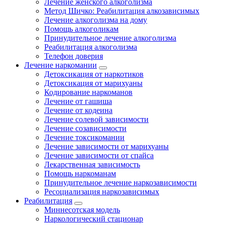
Лечение женского алкоголизма
Метод Шичко: Реабилитация алкозависимых
Лечение алкоголизма на дому
Помощь алкоголикам
Принудительное лечение алкоголизма
Реабилитация алкоголизма
Телефон доверия
Лечение наркомании
Детоксикация от наркотиков
Детоксикация от марихуаны
Кодирование наркоманов
Лечение от гашиша
Лечение от кодеина
Лечение солевой зависимости
Лечение созависимости
Лечение токсикомании
Лечение зависимости от марихуаны
Лечение зависимости от спайса
Лекарственная зависимость
Помощь наркоманам
Принудительное лечение наркозависимости
Ресоциализация наркозависимых
Реабилитация
Миннесотская модель
Наркологический стационар