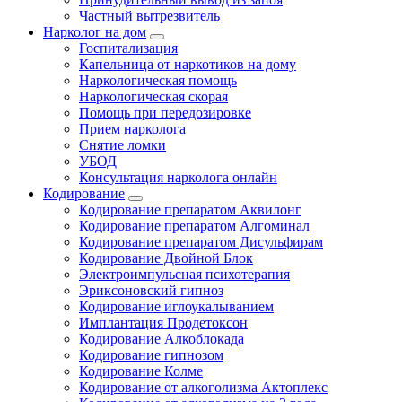
Частный вытрезвитель
Нарколог на дом
Госпитализация
Капельница от наркотиков на дому
Наркологическая помощь
Наркологическая скорая
Помощь при передозировке
Прием нарколога
Снятие ломки
УБОД
Консультация нарколога онлайн
Кодирование
Кодирование препаратом Аквилонг
Кодирование препаратом Алгоминал
Кодирование препаратом Дисульфирам
Кодирование Двойной Блок
Электроимпульсная психотерапия
Эриксоновский гипноз
Кодирование иглоукалыванием
Имплантация Продетоксон
Кодирование Алкоблокада
Кодирование гипнозом
Кодирование Колме
Кодирование от алкоголизма Актоплекс