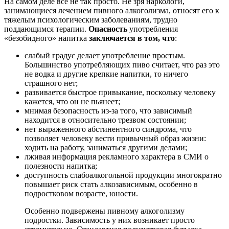
На самом деле все не так просто. Не зря наркологи,
занимающиеся лечением пивного алкоголизма, относят его к
тяжелым психологическим заболеваниям, трудно
поддающимся терапии.
Опасность
употребления
«безобидного» напитка
заключается в том, что
:
слабый градус делает употребление простым.
Большинство употребляющих пиво считает, что раз это
не водка и другие крепкие напитки, то ничего
страшного нет;
развивается быстрое привыкание, поскольку человеку
кажется, что он не пьянеет;
мнимая безопасность из-за того, что зависимый
находится в относительно трезвом состоянии;
нет выраженного абстинентного синдрома, что
позволяет человеку вести привычный образ жизни:
ходить на работу, заниматься другими делами;
лживая информация рекламного характера в СМИ о
полезности напитка;
доступность слабоалкогольной продукции многократно
повышает риск стать алкозависимым, особенно в
подростковом возрасте, юности.
Особенно подвержены пивному алкоголизму
подростки. Зависимость у них возникает просто