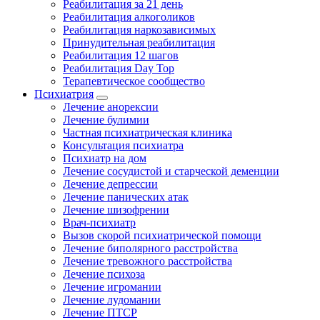
Реабилитация за 21 день
Реабилитация алкоголиков
Реабилитация наркозависимых
Принудительная реабилитация
Реабилитация 12 шагов
Реабилитация Day Top
Терапевтическое сообщество
Психиатрия
Лечение анорексии
Лечение булимии
Частная психиатрическая клиника
Консультация психиатра
Психиатр на дом
Лечение сосудистой и старческой деменции
Лечение депрессии
Лечение панических атак
Лечение шизофрении
Врач-психиатр
Вызов скорой психиатрической помощи
Лечение биполярного расстройства
Лечение тревожного расстройства
Лечение психоза
Лечение игромании
Лечение лудомании
Лечение ПТСР