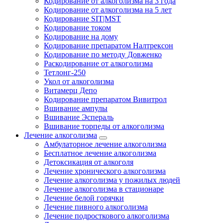
Кодирование от алкоголизма на 3 года
Кодирование от алкоголизма на 5 лет
Кодирование SIT|MST
Кодирование током
Кодирование на дому
Кодирование препаратом Налтрексон
Кодирование по методу Довженко
Раскодирование от алкоголизма
Тетлонг-250
Укол от алкоголизма
Витамерц Депо
Кодирование препаратом Вивитрол
Вшивание ампулы
Вшивание Эспераль
Вшивание торпеды от алкоголизма
Лечение алкоголизма
Амбулаторное лечение алкоголизма
Бесплатное лечение алкоголизма
Детоксикация от алкоголя
Лечение хронического алкоголизма
Лечение алкоголизма у пожилых людей
Лечение алкоголизма в стационаре
Лечение белой горячки
Лечение пивного алкоголизма
Лечение подросткового алкоголизма