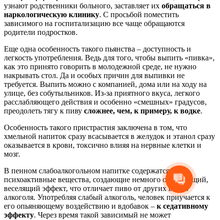
узнают родственники больного, заставляет их
обращаться в
наркологическую клинику
. С просьбой поместить
зависимого на госпитализацию все чаще обращаются
родители подростков.
Еще одна особенность такого пьянства – доступность и
легкость употребления. Ведь для того, чтобы выпить «пивка»,
как это принято говорить в молодежной среде, не нужно
накрывать стол. Да и особых причин для выпивки не
требуется. Выпить можно с компанией, дома или на ходу на
улице, без собутыльников. Из-за приятного вкуса, легкого
расслабляющего действия и особенно «смешных» градусов,
преодолеть тягу к пиву
сложнее, чем, к примеру, к водке
.
Особенность такого пристрастия заключена в том, что
хмельной напиток сразу всасывается в желудок и этанол сразу
оказывается в крови, токсично влияя на нервные клетки и
мозг.
В пенном слабоалкогольном напитке содержатся
психоактивные вещества, создающие немного отупляющий,
веселящий эффект, что отличает пиво от других видов
алкоголя. Употребляя слабый алкоголь, человек приучается к
его опьяняющему воздействию и вдобавок –
к седативному
эффекту
. Через время такой зависимый не может