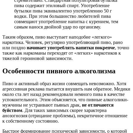
стремительно. Стандартная полулитровая бутылка
пива содержит этиловый спирт. Употребление
бутылки пива эквивалентно употреблению 50 г
водки. При этом большинство любителей пива
совмещают употребление напитка с курением, тем
самым нанося двойной удар по организму.
Таким образом, пиво выступает наподобие «легкого»
наркотика. Человек, регулярно употребляющий пиво, рано
или поздно
начинает употреблять напитки покрепче
, точно
также как наркоманы переходят от «легких» наркотиков к
тяжелой героиновой зависимости.
Особенности пивного алкоголизма
Пиво и активный образ жизни совмещать невозможно. Хотя
агрессивная реклама пытается внушить нам обратное. Медики
около ста лет назад рекомендовали немного пива в качестве
успокоительного. Этим объясняется, что пивные алкоголики-
мужчины не устраивают пьяных драк,
не отличаются
буйством
. Для таких зависимых скорее характерна
анозогнозия (отрицание проблемы), некритичное отношение
к собственному состоянию.
Быстрое формирование психической зависимости, о которой