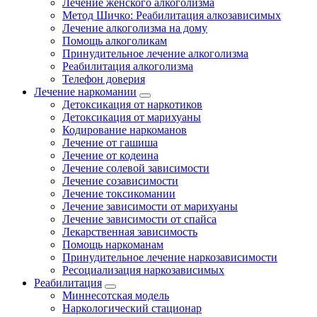
Лечение женского алкоголизма
Метод Шичко: Реабилитация алкозависимых
Лечение алкоголизма на дому
Помощь алкоголикам
Принудительное лечение алкоголизма
Реабилитация алкоголизма
Телефон доверия
Лечение наркомании
Детоксикация от наркотиков
Детоксикация от марихуаны
Кодирование наркоманов
Лечение от гашиша
Лечение от кодеина
Лечение солевой зависимости
Лечение созависимости
Лечение токсикомании
Лечение зависимости от марихуаны
Лечение зависимости от спайса
Лекарственная зависимость
Помощь наркоманам
Принудительное лечение наркозависимости
Ресоциализация наркозависимых
Реабилитация
Миннесотская модель
Наркологический стационар