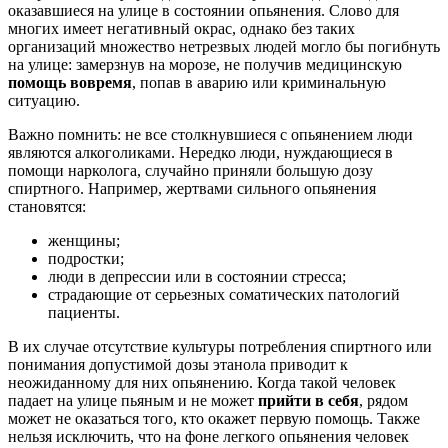
оказавшиеся на улице в состоянии опьянения. Слово для
многих имеет негативный окрас, однако без таких
организаций множество нетрезвых людей могло бы погибнуть
на улице: замерзнув на морозе, не получив медицинскую
помощь вовремя
, попав в аварию или криминальную
ситуацию.
Важно помнить: не все столкнувшиеся с опьянением люди
являются алкоголиками. Нередко люди, нуждающиеся в
помощи нарколога, случайно приняли большую дозу
спиртного. Например, жертвами сильного опьянения
становятся:
женщины;
подростки;
люди в депрессии или в состоянии стресса;
страдающие от серьезных соматических патологий
пациенты.
В их случае отсутствие культуры потребления спиртного или
понимания допустимой дозы этанола приводит к
неожиданному для них опьянению. Когда такой человек
падает на улице пьяным и не может
прийти в себя
, рядом
может не оказаться того, кто окажет первую помощь. Также
нельзя исключить, что на фоне легкого опьянения человек