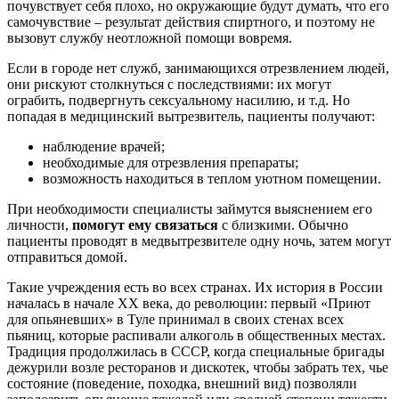
почувствует себя плохо, но окружающие будут думать, что его
самочувствие – результат действия спиртного, и поэтому не
вызовут службу неотложной помощи вовремя.
Если в городе нет служб, занимающихся отрезвлением людей,
они рискуют столкнуться с последствиями: их могут
ограбить, подвергнуть сексуальному насилию, и т.д. Но
попадая в медицинский вытрезвитель, пациенты получают:
наблюдение врачей;
необходимые для отрезвления препараты;
возможность находиться в теплом уютном помещении.
При необходимости специалисты займутся выяснением его
личности,
помогут ему связаться
с близкими. Обычно
пациенты проводят в медвытрезвителе одну ночь, затем могут
отправиться домой.
Такие учреждения есть во всех странах. Их история в России
началась в начале XX века, до революции: первый «Приют
для опьяневших» в Туле принимал в своих стенах всех
пьяниц, которые распивали алкоголь в общественных местах.
Традиция продолжилась в СССР, когда специальные бригады
дежурили возле ресторанов и дискотек, чтобы забрать тех, чье
состояние (поведение, походка, внешний вид) позволяли