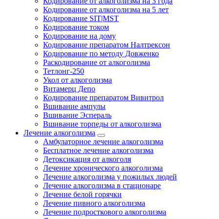
Кодирование от алкоголизма на 3 года
Кодирование от алкоголизма на 5 лет
Кодирование SIT|MST
Кодирование током
Кодирование на дому
Кодирование препаратом Налтрексон
Кодирование по методу Довженко
Раскодирование от алкоголизма
Тетлонг-250
Укол от алкоголизма
Витамерц Депо
Кодирование препаратом Вивитрол
Вшивание ампулы
Вшивание Эспераль
Вшивание торпеды от алкоголизма
Лечение алкоголизма
Амбулаторное лечение алкоголизма
Бесплатное лечение алкоголизма
Детоксикация от алкоголя
Лечение хронического алкоголизма
Лечение алкоголизма у пожилых людей
Лечение алкоголизма в стационаре
Лечение белой горячки
Лечение пивного алкоголизма
Лечение подросткового алкоголизма