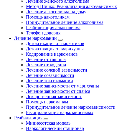
Лечение женского алкоголизма
Метод Шичко: Реабилитация алкозависимых
Лечение алкоголизма на дому
Помощь алкоголикам
Принудительное лечение алкоголизма
Реабилитация алкоголизма
Телефон доверия
Лечение наркомании
Детоксикация от наркотиков
Детоксикация от марихуаны
Кодирование наркоманов
Лечение от гашиша
Лечение от кодеина
Лечение солевой зависимости
Лечение созависимости
Лечение токсикомании
Лечение зависимости от марихуаны
Лечение зависимости от спайса
Лекарственная зависимость
Помощь наркоманам
Принудительное лечение наркозависимости
Ресоциализация наркозависимых
Реабилитация
Миннесотская модель
Наркологический стационар