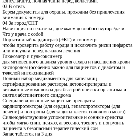
консультанта, полная тайна перед коллегами.
03
В отель
Берем документы для охраны, проходим без привлечения
внимания к номеру.
04
За город/СНТ
Навигация по гео-точке, доезжаем до любого хутора/дачи.
Что у врача с собой
Портативный кардиограф (ЭКГ) и тонометр
чтобы проверить работу сердца и исключить риски инфаркта
или инсульта перед началом лечения
Глюкометр и пульсоксиметр
для мгновенного анализа уровня сахара и насыщения крови
кислородом (особенно важно для пациентов с диабетом и
тяжелой интоксикацией
Полный набор медикаментов для капельниц
сертифицированные растворы, детокс-препараты и
витаминные комплексы для быстрой очистки организма и
снятия абстинентного синдрома
Специализированные защитные препараты
кардиопротекторы (для сердца), гепатопротекторы (для
печени) и ноотропы (для защиты клеток головного мозга)
Сильнодействующие успокоительные и сонные средства
чтобы мягко снять психоз, агрессию, тревогу и погрузить
пациента в безопасный терапевтический сон
Запас таблеток на 3 дня