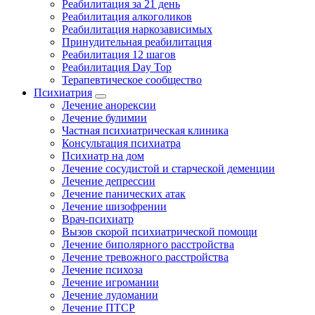
Реабилитация за 21 день
Реабилитация алкоголиков
Реабилитация наркозависимых
Принудительная реабилитация
Реабилитация 12 шагов
Реабилитация Day Top
Терапевтическое сообщество
Психиатрия
Лечение анорексии
Лечение булимии
Частная психиатрическая клиника
Консультация психиатра
Психиатр на дом
Лечение сосудистой и старческой деменции
Лечение депрессии
Лечение панических атак
Лечение шизофрении
Врач-психиатр
Вызов скорой психиатрической помощи
Лечение биполярного расстройства
Лечение тревожного расстройства
Лечение психоза
Лечение игромании
Лечение лудомании
Лечение ПТСР