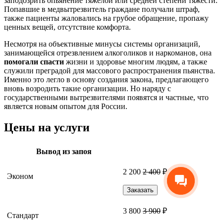
заподозрить опьянение тяжелой или средней степени тяжести.
Попавшие в медвытрезвитель граждане получали штраф,
также пациенты жаловались на грубое обращение, пропажу
ценных вещей, отсутствие комфорта.
Несмотря на объективные минусы системы организаций,
занимающейся отрезвлением алкоголиков и наркоманов, она
помогали спасти
жизни и здоровье многим людям, а также
служили преградой для массового распространения пьянства.
Именно это легло в основу создания закона, предлагающего
вновь возродить такие организации. Но наряду с
государственными вытрезвителями появятся и частные, что
является новым опытом для России.
Цены на услуги
Вывод из запоя
2 200
2 400
₽
Эконом
Заказать
3 800
3 900
₽
Стандарт