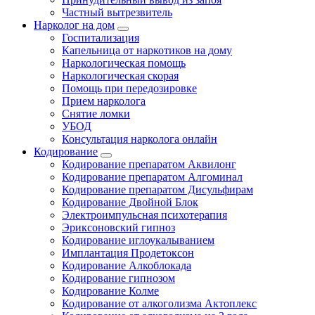
Частный вытрезвитель
Нарколог на дом
Госпитализация
Капельница от наркотиков на дому
Наркологическая помощь
Наркологическая скорая
Помощь при передозировке
Прием нарколога
Снятие ломки
УБОД
Консультация нарколога онлайн
Кодирование
Кодирование препаратом Аквилонг
Кодирование препаратом Алгоминал
Кодирование препаратом Дисульфирам
Кодирование Двойной Блок
Электроимпульсная психотерапия
Эриксоновский гипноз
Кодирование иглоукалыванием
Имплантация Продетоксон
Кодирование Алкоблокада
Кодирование гипнозом
Кодирование Колме
Кодирование от алкоголизма Актоплекс