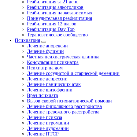
Реабилитация за 21 день
Реабилитация алкоголиков
Реабилитация наркозависимых
Принудительная реабилитация
Реабилитация 12 шагов
Реабилитация Day Top
Терапевтическое сообщество
Психиатрия
Лечение анорексии
Лечение булимии
Частная психиатрическая клиника
Консультация психиатра
Психиатр на дом
Лечение сосудистой и старческой деменции
Лечение депрессии
Лечение панических атак
Лечение шизофрении
Врач-психиатр
Вызов скорой психиатрической помощи
Лечение биполярного расстройства
Лечение тревожного расстройства
Лечение психоза
Лечение игромании
Лечение лудомании
Лечение ПТСР