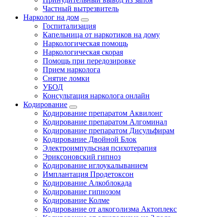
Частный вытрезвитель
Нарколог на дом
Госпитализация
Капельница от наркотиков на дому
Наркологическая помощь
Наркологическая скорая
Помощь при передозировке
Прием нарколога
Снятие ломки
УБОД
Консультация нарколога онлайн
Кодирование
Кодирование препаратом Аквилонг
Кодирование препаратом Алгоминал
Кодирование препаратом Дисульфирам
Кодирование Двойной Блок
Электроимпульсная психотерапия
Эриксоновский гипноз
Кодирование иглоукалыванием
Имплантация Продетоксон
Кодирование Алкоблокада
Кодирование гипнозом
Кодирование Колме
Кодирование от алкоголизма Актоплекс