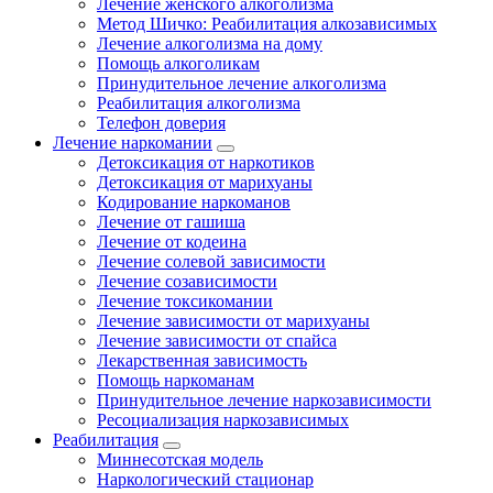
Лечение женского алкоголизма
Метод Шичко: Реабилитация алкозависимых
Лечение алкоголизма на дому
Помощь алкоголикам
Принудительное лечение алкоголизма
Реабилитация алкоголизма
Телефон доверия
Лечение наркомании
Детоксикация от наркотиков
Детоксикация от марихуаны
Кодирование наркоманов
Лечение от гашиша
Лечение от кодеина
Лечение солевой зависимости
Лечение созависимости
Лечение токсикомании
Лечение зависимости от марихуаны
Лечение зависимости от спайса
Лекарственная зависимость
Помощь наркоманам
Принудительное лечение наркозависимости
Ресоциализация наркозависимых
Реабилитация
Миннесотская модель
Наркологический стационар