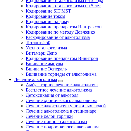
Кодирование от алкоголизма на 3 года
Кодирование от алкоголизма на 5 лет
Кодирование SIT|MST
Кодирование током
Кодирование на дому
Кодирование препаратом Налтрексон
Кодирование по методу Довженко
Раскодирование от алкоголизма
Тетлонг-250
Укол от алкоголизма
Витамерц Депо
Кодирование препаратом Вивитрол
Вшивание ампулы
Вшивание Эспераль
Вшивание торпеды от алкоголизма
Лечение алкоголизма
Амбулаторное лечение алкоголизма
Бесплатное лечение алкоголизма
Детоксикация от алкоголя
Лечение хронического алкоголизма
Лечение алкоголизма у пожилых людей
Лечение алкоголизма в стационаре
Лечение белой горячки
Лечение пивного алкоголизма
Лечение подросткового алкоголизма