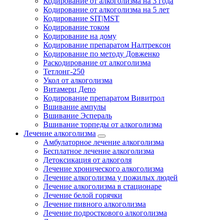
Кодирование от алкоголизма на 3 года
Кодирование от алкоголизма на 5 лет
Кодирование SIT|MST
Кодирование током
Кодирование на дому
Кодирование препаратом Налтрексон
Кодирование по методу Довженко
Раскодирование от алкоголизма
Тетлонг-250
Укол от алкоголизма
Витамерц Депо
Кодирование препаратом Вивитрол
Вшивание ампулы
Вшивание Эспераль
Вшивание торпеды от алкоголизма
Лечение алкоголизма
Амбулаторное лечение алкоголизма
Бесплатное лечение алкоголизма
Детоксикация от алкоголя
Лечение хронического алкоголизма
Лечение алкоголизма у пожилых людей
Лечение алкоголизма в стационаре
Лечение белой горячки
Лечение пивного алкоголизма
Лечение подросткового алкоголизма