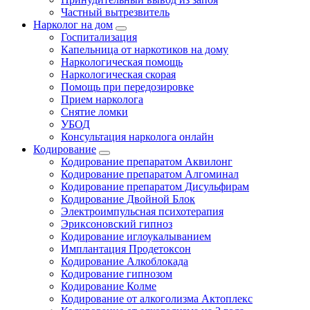
Частный вытрезвитель
Нарколог на дом
Госпитализация
Капельница от наркотиков на дому
Наркологическая помощь
Наркологическая скорая
Помощь при передозировке
Прием нарколога
Снятие ломки
УБОД
Консультация нарколога онлайн
Кодирование
Кодирование препаратом Аквилонг
Кодирование препаратом Алгоминал
Кодирование препаратом Дисульфирам
Кодирование Двойной Блок
Электроимпульсная психотерапия
Эриксоновский гипноз
Кодирование иглоукалыванием
Имплантация Продетоксон
Кодирование Алкоблокада
Кодирование гипнозом
Кодирование Колме
Кодирование от алкоголизма Актоплекс