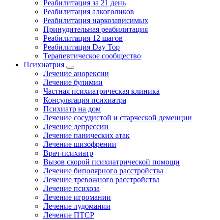
Реабилитация за 21 день
Реабилитация алкоголиков
Реабилитация наркозависимых
Принудительная реабилитация
Реабилитация 12 шагов
Реабилитация Day Top
Терапевтическое сообщество
Психиатрия
Лечение анорексии
Лечение булимии
Частная психиатрическая клиника
Консультация психиатра
Психиатр на дом
Лечение сосудистой и старческой деменции
Лечение депрессии
Лечение панических атак
Лечение шизофрении
Врач-психиатр
Вызов скорой психиатрической помощи
Лечение биполярного расстройства
Лечение тревожного расстройства
Лечение психоза
Лечение игромании
Лечение лудомании
Лечение ПТСР