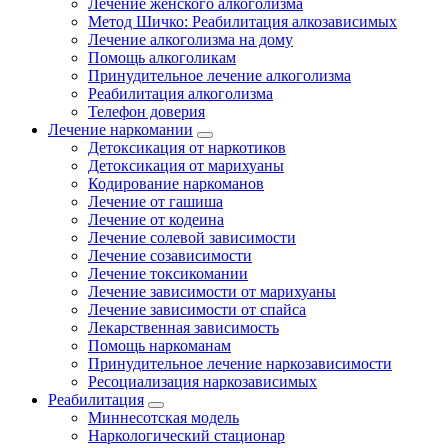
Лечение женского алкоголизма
Метод Шичко: Реабилитация алкозависимых
Лечение алкоголизма на дому
Помощь алкоголикам
Принудительное лечение алкоголизма
Реабилитация алкоголизма
Телефон доверия
Лечение наркомании
Детоксикация от наркотиков
Детоксикация от марихуаны
Кодирование наркоманов
Лечение от гашиша
Лечение от кодеина
Лечение солевой зависимости
Лечение созависимости
Лечение токсикомании
Лечение зависимости от марихуаны
Лечение зависимости от спайса
Лекарственная зависимость
Помощь наркоманам
Принудительное лечение наркозависимости
Ресоциализация наркозависимых
Реабилитация
Миннесотская модель
Наркологический стационар