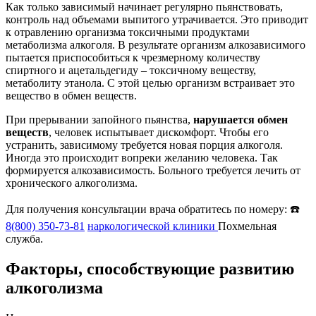
Как только зависимый начинает регулярно пьянствовать,
контроль над объемами выпитого утрачивается. Это приводит
к отравлению организма токсичными продуктами
метаболизма алкоголя. В результате организм алкозависимого
пытается приспособиться к чрезмерному количеству
спиртного и ацетальдегиду – токсичному веществу,
метаболиту этанола. С этой целью организм встраивает это
вещество в обмен веществ.
При прерывании запойного пьянства,
нарушается обмен
веществ
, человек испытывает дискомфорт. Чтобы его
устранить, зависимому требуется новая порция алкоголя.
Иногда это происходит вопреки желанию человека. Так
формируется алкозависимость. Больного требуется лечить от
хронического алкоголизма.
Для получения консультации врача обратитесь по номеру: ☎️
8(800) 350-73-81
наркологической клиники
Похмельная
служба.
Факторы, способствующие развитию
алкоголизма