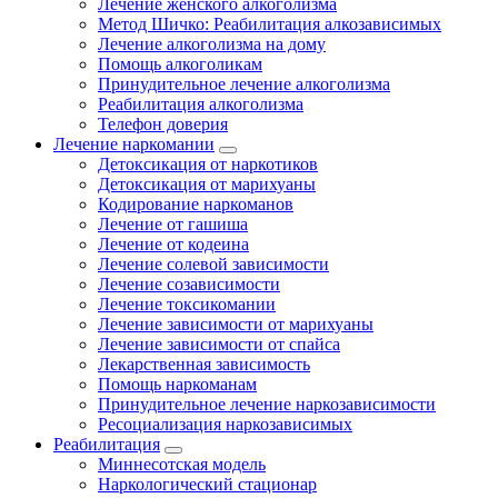
Лечение женского алкоголизма
Метод Шичко: Реабилитация алкозависимых
Лечение алкоголизма на дому
Помощь алкоголикам
Принудительное лечение алкоголизма
Реабилитация алкоголизма
Телефон доверия
Лечение наркомании
Детоксикация от наркотиков
Детоксикация от марихуаны
Кодирование наркоманов
Лечение от гашиша
Лечение от кодеина
Лечение солевой зависимости
Лечение созависимости
Лечение токсикомании
Лечение зависимости от марихуаны
Лечение зависимости от спайса
Лекарственная зависимость
Помощь наркоманам
Принудительное лечение наркозависимости
Ресоциализация наркозависимых
Реабилитация
Миннесотская модель
Наркологический стационар