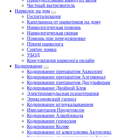
Частный вытрезвитель
Нарколог на дом
Госпитализация
Капельница от наркотиков на дому
Наркологическая помощь
Наркологическая скорая
Помощь при передозировке
Прием нарколога
Снятие ломки
УБОД
Консультация нарколога онлайн
Кодирование
Кодирование препаратом Аквилонг
Кодирование препаратом Алгоминал
Кодирование препаратом Дисульфирам
Кодирование Двойной Блок
Электроимпульсная психотерапия
Эриксоновский гипноз
Кодирование иглоукалыванием
Имплантация Продетоксон
Кодирование Алкоблокада
Кодирование гипнозом
Кодирование Колме
Кодирование от алкоголизма Актоплекс