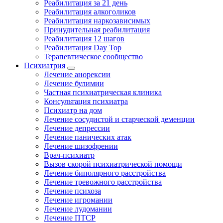
Реабилитация за 21 день
Реабилитация алкоголиков
Реабилитация наркозависимых
Принудительная реабилитация
Реабилитация 12 шагов
Реабилитация Day Top
Терапевтическое сообщество
Психиатрия
Лечение анорексии
Лечение булимии
Частная психиатрическая клиника
Консультация психиатра
Психиатр на дом
Лечение сосудистой и старческой деменции
Лечение депрессии
Лечение панических атак
Лечение шизофрении
Врач-психиатр
Вызов скорой психиатрической помощи
Лечение биполярного расстройства
Лечение тревожного расстройства
Лечение психоза
Лечение игромании
Лечение лудомании
Лечение ПТСР