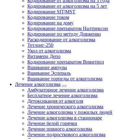
Кодирование от алкоголизма на 3 года
Кодирование от алкоголизма на 5 лет
Кодирование SIT|MST
Кодирование током
Кодирование на дому
Кодирование препаратом Налтрексон
Кодирование по методу Довженко
Раскодирование от алкоголизма
Тетлонг-250
Укол от алкоголизма
Витамерц Депо
Кодирование препаратом Вивитрол
Вшивание ампулы
Вшивание Эспераль
Вшивание торпеды от алкоголизма
Лечение алкоголизма
Амбулаторное лечение алкоголизма
Бесплатное лечение алкоголизма
Детоксикация от алкоголя
Лечение хронического алкоголизма
Лечение алкоголизма у пожилых людей
Лечение алкоголизма в стационаре
Лечение белой горячки
Лечение пивного алкоголизма
Лечение подросткового алкоголизма