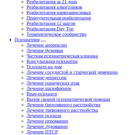
Реабилитация за 21 день
Реабилитация алкоголиков
Реабилитация наркозависимых
Принудительная реабилитация
Реабилитация 12 шагов
Реабилитация Day Top
Терапевтическое сообщество
Психиатрия
Лечение анорексии
Лечение булимии
Частная психиатрическая клиника
Консультация психиатра
Психиатр на дом
Лечение сосудистой и старческой деменции
Лечение депрессии
Лечение панических атак
Лечение шизофрении
Врач-психиатр
Вызов скорой психиатрической помощи
Лечение биполярного расстройства
Лечение тревожного расстройства
Лечение психоза
Лечение игромании
Лечение лудомании
Лечение ПТСР