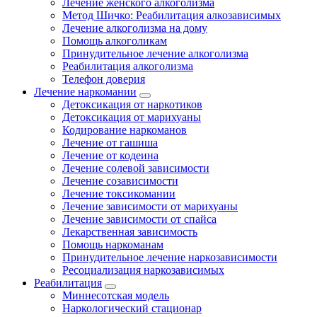
Лечение женского алкоголизма
Метод Шичко: Реабилитация алкозависимых
Лечение алкоголизма на дому
Помощь алкоголикам
Принудительное лечение алкоголизма
Реабилитация алкоголизма
Телефон доверия
Лечение наркомании
Детоксикация от наркотиков
Детоксикация от марихуаны
Кодирование наркоманов
Лечение от гашиша
Лечение от кодеина
Лечение солевой зависимости
Лечение созависимости
Лечение токсикомании
Лечение зависимости от марихуаны
Лечение зависимости от спайса
Лекарственная зависимость
Помощь наркоманам
Принудительное лечение наркозависимости
Ресоциализация наркозависимых
Реабилитация
Миннесотская модель
Наркологический стационар