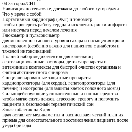
04
За город/СНТ
Навигация по гео-точке, доезжаем до любого хутора/дачи.
Что у врача с собой
Портативный кардиограф (ЭКГ) и тонометр
чтобы проверить работу сердца и исключить риски инфаркта
или инсульта перед началом лечения
Глюкометр и пульсоксиметр
для мгновенного анализа уровня сахара и насыщения крови
кислородом (особенно важно для пациентов с диабетом и
тяжелой интоксикацией
Полный набор медикаментов для капельниц
сертифицированные растворы, детокс-препараты и
витаминные комплексы для быстрой очистки организма и
снятия абстинентного синдрома
Специализированные защитные препараты
кардиопротекторы (для сердца), гепатопротекторы (для
печени) и ноотропы (для защиты клеток головного мозга)
Сильнодействующие успокоительные и сонные средства
чтобы мягко снять психоз, агрессию, тревогу и погрузить
пациента в безопасный терапевтический сон
Запас таблеток на 3 дня
врач оставляет медикаменты и расписывает четкий план их
приема для самостоятельного восстановления пациента после
уезда бригады