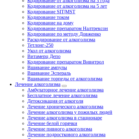
Кодирование от алкоголизма на 3 года
Кодирование от алкоголизма на 5 лет
Кодирование SIT|MST
Кодирование током
Кодирование на дому
Кодирование препаратом Налтрексон
Кодирование по методу Довженко
Раскодирование от алкоголизма
Тетлонг-250
Укол от алкоголизма
Витамерц Депо
Кодирование препаратом Вивитрол
Вшивание ампулы
Вшивание Эспераль
Вшивание торпеды от алкоголизма
Лечение алкоголизма
Амбулаторное лечение алкоголизма
Бесплатное лечение алкоголизма
Детоксикация от алкоголя
Лечение хронического алкоголизма
Лечение алкоголизма у пожилых людей
Лечение алкоголизма в стационаре
Лечение белой горячки
Лечение пивного алкоголизма
Лечение подросткового алкоголизма