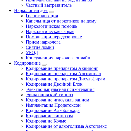
Частный вытрезвитель
Нарколог на дом
Госпитализация
Капельница от наркотиков на дому
Наркологическая помощь
Наркологическая скорая
Помощь при передозировке
Прием нарколога
Снятие ломки
УБОД
Консультация нарколога онлайн
Кодирование
Кодирование препаратом Аквилонг
Кодирование препаратом Алгоминал
Кодирование препаратом Дисульфирам
Кодирование Двойной Блок
Электроимпульсная психотерапия
Эриксоновский гипноз
Кодирование иглоукалыванием
Имплантация Продетоксон
Кодирование Алкоблокада
Кодирование гипнозом
Кодирование Колме
Кодирование от алкоголизма Актоплекс