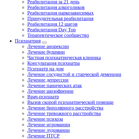
Реабилитация за 21 день
Реабилитация алкоголиков
Реабилитация наркозависимых
Принудительная реабилитация
Реабилитация 12 шагов
Реабилитация Day Top
Терапевтическое сообщество
Психиатрия
Лечение анорексии
Лечение булимии
Частная психиатрическая клиника
Консультация психиатра
Психиатр на дом
Лечение сосудистой и старческой деменции
Лечение депрессии
Лечение панических атак
Лечение шизофрении
Врач-психиатр
Вызов скорой психиатрической помощи
Лечение биполярного расстройства
Лечение тревожного расстройства
Лечение психоза
Лечение игромании
Лечение лудомании
Лечение ПТСР