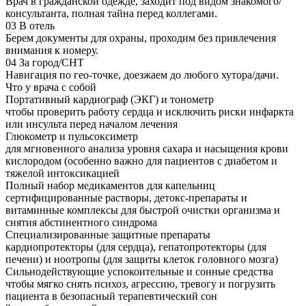
Врач в гражданской одежде, заходит под видом знакомого/
консультанта, полная тайна перед коллегами.
03
В отель
Берем документы для охраны, проходим без привлечения
внимания к номеру.
04
За город/СНТ
Навигация по гео-точке, доезжаем до любого хутора/дачи.
Что у врача с собой
Портативный кардиограф (ЭКГ) и тонометр
чтобы проверить работу сердца и исключить риски инфаркта
или инсульта перед началом лечения
Глюкометр и пульсоксиметр
для мгновенного анализа уровня сахара и насыщения крови
кислородом (особенно важно для пациентов с диабетом и
тяжелой интоксикацией
Полный набор медикаментов для капельниц
сертифицированные растворы, детокс-препараты и
витаминные комплексы для быстрой очистки организма и
снятия абстинентного синдрома
Специализированные защитные препараты
кардиопротекторы (для сердца), гепатопротекторы (для
печени) и ноотропы (для защиты клеток головного мозга)
Сильнодействующие успокоительные и сонные средства
чтобы мягко снять психоз, агрессию, тревогу и погрузить
пациента в безопасный терапевтический сон