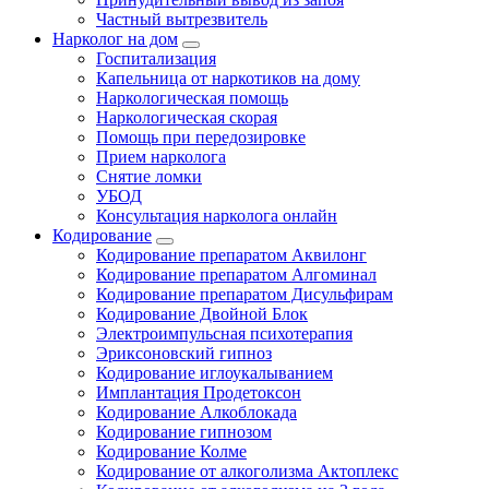
Частный вытрезвитель
Нарколог на дом
Госпитализация
Капельница от наркотиков на дому
Наркологическая помощь
Наркологическая скорая
Помощь при передозировке
Прием нарколога
Снятие ломки
УБОД
Консультация нарколога онлайн
Кодирование
Кодирование препаратом Аквилонг
Кодирование препаратом Алгоминал
Кодирование препаратом Дисульфирам
Кодирование Двойной Блок
Электроимпульсная психотерапия
Эриксоновский гипноз
Кодирование иглоукалыванием
Имплантация Продетоксон
Кодирование Алкоблокада
Кодирование гипнозом
Кодирование Колме
Кодирование от алкоголизма Актоплекс