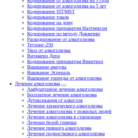
Кодирование от алкоголизма на 3 года
Кодирование от алкоголизма на 5 лет
Кодирование SIT|MST
Кодирование током
Кодирование на дому
Кодирование препаратом Налтрексон
Кодирование по методу Довженко
Раскодирование от алкоголизма
Тетлонг-250
Укол от алкоголизма
Витамерц Депо
Кодирование препаратом Вивитрол
Вшивание ампулы
Вшивание Эспераль
Вшивание торпеды от алкоголизма
Лечение алкоголизма
Амбулаторное лечение алкоголизма
Бесплатное лечение алкоголизма
Детоксикация от алкоголя
Лечение хронического алкоголизма
Лечение алкоголизма у пожилых людей
Лечение алкоголизма в стационаре
Лечение белой горячки
Лечение пивного алкоголизма
Лечение подросткового алкоголизма