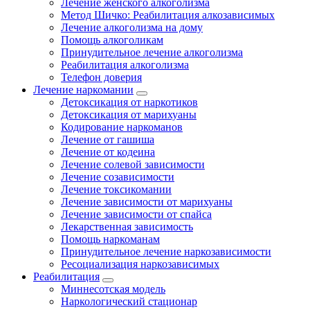
Лечение женского алкоголизма
Метод Шичко: Реабилитация алкозависимых
Лечение алкоголизма на дому
Помощь алкоголикам
Принудительное лечение алкоголизма
Реабилитация алкоголизма
Телефон доверия
Лечение наркомании
Детоксикация от наркотиков
Детоксикация от марихуаны
Кодирование наркоманов
Лечение от гашиша
Лечение от кодеина
Лечение солевой зависимости
Лечение созависимости
Лечение токсикомании
Лечение зависимости от марихуаны
Лечение зависимости от спайса
Лекарственная зависимость
Помощь наркоманам
Принудительное лечение наркозависимости
Ресоциализация наркозависимых
Реабилитация
Миннесотская модель
Наркологический стационар