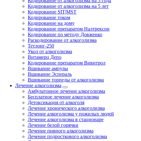
Кодирование от алкоголизма на 3 года
Кодирование от алкоголизма на 5 лет
Кодирование SIT|MST
Кодирование током
Кодирование на дому
Кодирование препаратом Налтрексон
Кодирование по методу Довженко
Раскодирование от алкоголизма
Тетлонг-250
Укол от алкоголизма
Витамерц Депо
Кодирование препаратом Вивитрол
Вшивание ампулы
Вшивание Эспераль
Вшивание торпеды от алкоголизма
Лечение алкоголизма
Амбулаторное лечение алкоголизма
Бесплатное лечение алкоголизма
Детоксикация от алкоголя
Лечение хронического алкоголизма
Лечение алкоголизма у пожилых людей
Лечение алкоголизма в стационаре
Лечение белой горячки
Лечение пивного алкоголизма
Лечение подросткового алкоголизма