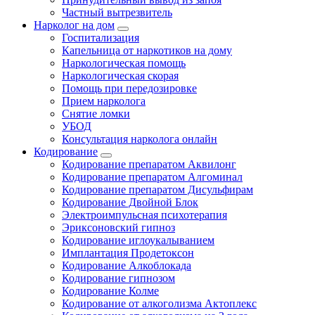
Частный вытрезвитель
Нарколог на дом
Госпитализация
Капельница от наркотиков на дому
Наркологическая помощь
Наркологическая скорая
Помощь при передозировке
Прием нарколога
Снятие ломки
УБОД
Консультация нарколога онлайн
Кодирование
Кодирование препаратом Аквилонг
Кодирование препаратом Алгоминал
Кодирование препаратом Дисульфирам
Кодирование Двойной Блок
Электроимпульсная психотерапия
Эриксоновский гипноз
Кодирование иглоукалыванием
Имплантация Продетоксон
Кодирование Алкоблокада
Кодирование гипнозом
Кодирование Колме
Кодирование от алкоголизма Актоплекс