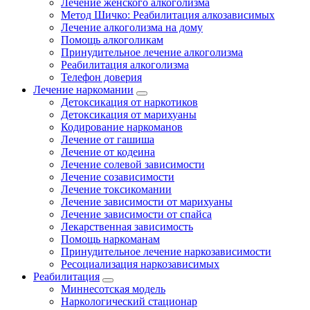
Лечение женского алкоголизма
Метод Шичко: Реабилитация алкозависимых
Лечение алкоголизма на дому
Помощь алкоголикам
Принудительное лечение алкоголизма
Реабилитация алкоголизма
Телефон доверия
Лечение наркомании
Детоксикация от наркотиков
Детоксикация от марихуаны
Кодирование наркоманов
Лечение от гашиша
Лечение от кодеина
Лечение солевой зависимости
Лечение созависимости
Лечение токсикомании
Лечение зависимости от марихуаны
Лечение зависимости от спайса
Лекарственная зависимость
Помощь наркоманам
Принудительное лечение наркозависимости
Ресоциализация наркозависимых
Реабилитация
Миннесотская модель
Наркологический стационар