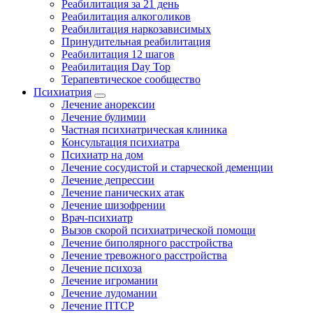
Реабилитация за 21 день
Реабилитация алкоголиков
Реабилитация наркозависимых
Принудительная реабилитация
Реабилитация 12 шагов
Реабилитация Day Top
Терапевтическое сообщество
Психиатрия
Лечение анорексии
Лечение булимии
Частная психиатрическая клиника
Консультация психиатра
Психиатр на дом
Лечение сосудистой и старческой деменции
Лечение депрессии
Лечение панических атак
Лечение шизофрении
Врач-психиатр
Вызов скорой психиатрической помощи
Лечение биполярного расстройства
Лечение тревожного расстройства
Лечение психоза
Лечение игромании
Лечение лудомании
Лечение ПТСР