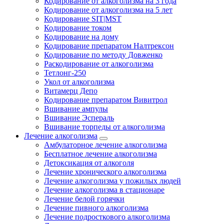
Кодирование от алкоголизма на 3 года
Кодирование от алкоголизма на 5 лет
Кодирование SIT|MST
Кодирование током
Кодирование на дому
Кодирование препаратом Налтрексон
Кодирование по методу Довженко
Раскодирование от алкоголизма
Тетлонг-250
Укол от алкоголизма
Витамерц Депо
Кодирование препаратом Вивитрол
Вшивание ампулы
Вшивание Эспераль
Вшивание торпеды от алкоголизма
Лечение алкоголизма
Амбулаторное лечение алкоголизма
Бесплатное лечение алкоголизма
Детоксикация от алкоголя
Лечение хронического алкоголизма
Лечение алкоголизма у пожилых людей
Лечение алкоголизма в стационаре
Лечение белой горячки
Лечение пивного алкоголизма
Лечение подросткового алкоголизма