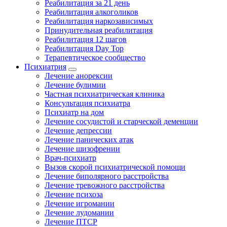
Реабилитация за 21 день
Реабилитация алкоголиков
Реабилитация наркозависимых
Принудительная реабилитация
Реабилитация 12 шагов
Реабилитация Day Top
Терапевтическое сообщество
Психиатрия
Лечение анорексии
Лечение булимии
Частная психиатрическая клиника
Консультация психиатра
Психиатр на дом
Лечение сосудистой и старческой деменции
Лечение депрессии
Лечение панических атак
Лечение шизофрении
Врач-психиатр
Вызов скорой психиатрической помощи
Лечение биполярного расстройства
Лечение тревожного расстройства
Лечение психоза
Лечение игромании
Лечение лудомании
Лечение ПТСР