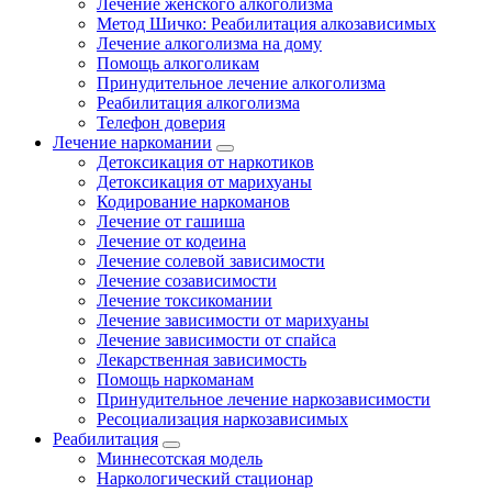
Лечение женского алкоголизма
Метод Шичко: Реабилитация алкозависимых
Лечение алкоголизма на дому
Помощь алкоголикам
Принудительное лечение алкоголизма
Реабилитация алкоголизма
Телефон доверия
Лечение наркомании
Детоксикация от наркотиков
Детоксикация от марихуаны
Кодирование наркоманов
Лечение от гашиша
Лечение от кодеина
Лечение солевой зависимости
Лечение созависимости
Лечение токсикомании
Лечение зависимости от марихуаны
Лечение зависимости от спайса
Лекарственная зависимость
Помощь наркоманам
Принудительное лечение наркозависимости
Ресоциализация наркозависимых
Реабилитация
Миннесотская модель
Наркологический стационар