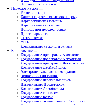
Частный вытрезвитель
Нарколог на дом
Госпитализация
Капельница от наркотиков на дому
Наркологическая помощь
Наркологическая скорая
Помощь при передозировке
Прием нарколога
Снятие ломки
УБОД
Консультация нарколога онлайн
Кодирование
Кодирование препаратом Аквилонг
Кодирование препаратом Алгоминал
Кодирование препаратом Дисульфирам
Кодирование Двойной Блок
Электроимпульсная психотерапия
Эриксоновский гипноз
Кодирование иглоукалыванием
Имплантация Продетоксон
Кодирование Алкоблокада
Кодирование гипнозом
Кодирование Колме
Кодирование от алкоголизма Актоплекс