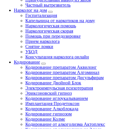
Частный вытрезвитель
Нарколог на дом
Госпитализация
Капельница от наркотиков на дому
Наркологическая помощь
Наркологическая скорая
Помощь при передозировке
Прием нарколога
Снятие ломки
УБОД
Консультация нарколога онлайн
Кодирование
Кодирование препаратом Аквилонг
Кодирование препаратом Алгоминал
Кодирование препаратом Дисульфирам
Кодирование Двойной Блок
Электроимпульсная психотерапия
Эриксоновский гипноз
Кодирование иглоукалыванием
Имплантация Продетоксон
Кодирование Алкоблокада
Кодирование гипнозом
Кодирование Колме
Кодирование от алкоголизма Актоплекс