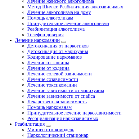
Лечение женского алкоголизма
Метод Шичко: Реабилитация алкозависимых
Лечение алкоголизма на дому
Помощь алкоголикам
Принудительное лечение алкоголизма
Реабилитация алкоголизма
Телефон доверия
Лечение наркомании
Детоксикация от наркотиков
Детоксикация от марихуаны
Кодирование наркоманов
Лечение от гашиша
Лечение от кодеина
Лечение солевой зависимости
Лечение созависимости
Лечение токсикомании
Лечение зависимости от марихуаны
Лечение зависимости от спайса
Лекарственная зависимость
Помощь наркоманам
Принудительное лечение наркозависимости
Ресоциализация наркозависимых
Реабилитация
Миннесотская модель
Наркологический стационар