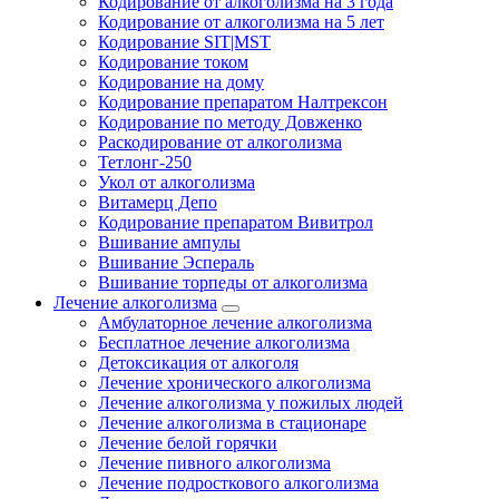
Кодирование от алкоголизма на 3 года
Кодирование от алкоголизма на 5 лет
Кодирование SIT|MST
Кодирование током
Кодирование на дому
Кодирование препаратом Налтрексон
Кодирование по методу Довженко
Раскодирование от алкоголизма
Тетлонг-250
Укол от алкоголизма
Витамерц Депо
Кодирование препаратом Вивитрол
Вшивание ампулы
Вшивание Эспераль
Вшивание торпеды от алкоголизма
Лечение алкоголизма
Амбулаторное лечение алкоголизма
Бесплатное лечение алкоголизма
Детоксикация от алкоголя
Лечение хронического алкоголизма
Лечение алкоголизма у пожилых людей
Лечение алкоголизма в стационаре
Лечение белой горячки
Лечение пивного алкоголизма
Лечение подросткового алкоголизма