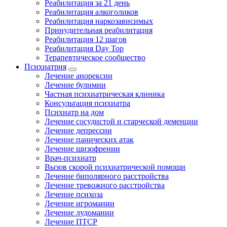
Реабилитация за 21 день
Реабилитация алкоголиков
Реабилитация наркозависимых
Принудительная реабилитация
Реабилитация 12 шагов
Реабилитация Day Top
Терапевтическое сообщество
Психиатрия
Лечение анорексии
Лечение булимии
Частная психиатрическая клиника
Консультация психиатра
Психиатр на дом
Лечение сосудистой и старческой деменции
Лечение депрессии
Лечение панических атак
Лечение шизофрении
Врач-психиатр
Вызов скорой психиатрической помощи
Лечение биполярного расстройства
Лечение тревожного расстройства
Лечение психоза
Лечение игромании
Лечение лудомании
Лечение ПТСР