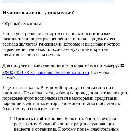
Нужно вылечить похмелье?
Обращайтесь к нам!
После употребления спиртных напитков в организме
начинается процесс расщепления этанола. Продукты его
распада являются
токсинами
, которые и вызывают острое
отравление человека, плохое самочувствие и крайне
негативно влияют на печень.
Для получения консультации врача обратитесь по номеру: ☎️
8(800) 350-73-81
наркологической клиники
Похмельная
служба.
Еще до того, как к Вам домой приедут специалисты из
клиники «Похмельная служба» для проведения детоксикации,
порекомендуют воспользоваться некоторыми средствами
народной медицины, которые помогут немного облегчить
болезненную симптоматику:
Принять слабительное
. Боль и слабость являются
результатом большой концентрации отравляющих
веществ в организме. Поэтому прием слабительных