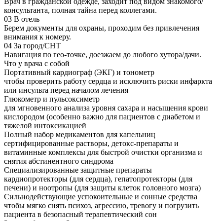
Врач в гражданской одежде, заходит под видом знакомого/
консультанта, полная тайна перед коллегами.
03
В отель
Берем документы для охраны, проходим без привлечения
внимания к номеру.
04
За город/СНТ
Навигация по гео-точке, доезжаем до любого хутора/дачи.
Что у врача с собой
Портативный кардиограф (ЭКГ) и тонометр
чтобы проверить работу сердца и исключить риски инфаркта
или инсульта перед началом лечения
Глюкометр и пульсоксиметр
для мгновенного анализа уровня сахара и насыщения крови
кислородом (особенно важно для пациентов с диабетом и
тяжелой интоксикацией
Полный набор медикаментов для капельниц
сертифицированные растворы, детокс-препараты и
витаминные комплексы для быстрой очистки организма и
снятия абстинентного синдрома
Специализированные защитные препараты
кардиопротекторы (для сердца), гепатопротекторы (для
печени) и ноотропы (для защиты клеток головного мозга)
Сильнодействующие успокоительные и сонные средства
чтобы мягко снять психоз, агрессию, тревогу и погрузить
пациента в безопасный терапевтический сон