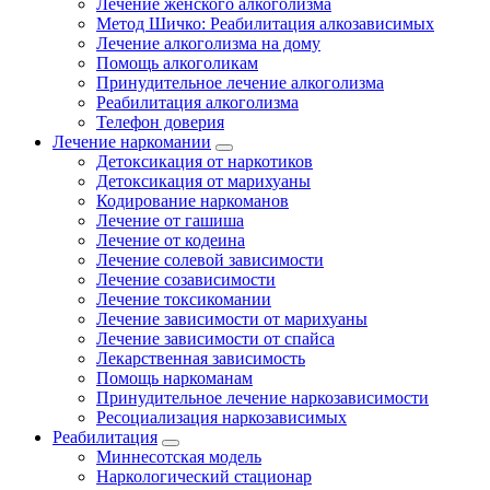
Лечение женского алкоголизма
Метод Шичко: Реабилитация алкозависимых
Лечение алкоголизма на дому
Помощь алкоголикам
Принудительное лечение алкоголизма
Реабилитация алкоголизма
Телефон доверия
Лечение наркомании
Детоксикация от наркотиков
Детоксикация от марихуаны
Кодирование наркоманов
Лечение от гашиша
Лечение от кодеина
Лечение солевой зависимости
Лечение созависимости
Лечение токсикомании
Лечение зависимости от марихуаны
Лечение зависимости от спайса
Лекарственная зависимость
Помощь наркоманам
Принудительное лечение наркозависимости
Ресоциализация наркозависимых
Реабилитация
Миннесотская модель
Наркологический стационар