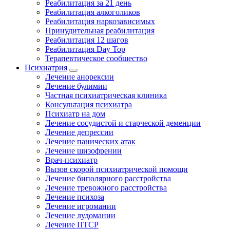
Реабилитация за 21 день
Реабилитация алкоголиков
Реабилитация наркозависимых
Принудительная реабилитация
Реабилитация 12 шагов
Реабилитация Day Top
Терапевтическое сообщество
Психиатрия
Лечение анорексии
Лечение булимии
Частная психиатрическая клиника
Консультация психиатра
Психиатр на дом
Лечение сосудистой и старческой деменции
Лечение депрессии
Лечение панических атак
Лечение шизофрении
Врач-психиатр
Вызов скорой психиатрической помощи
Лечение биполярного расстройства
Лечение тревожного расстройства
Лечение психоза
Лечение игромании
Лечение лудомании
Лечение ПТСР