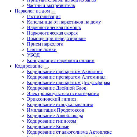
Частный вытрезвитель
Нарколог на дом
Госпитализация
Капельница от наркотиков на дому
Наркологическая помощь
Наркологическая скорая
Помощь при передозировке
Прием нарколога
Снятие ломки
УБОД
Консультация нарколога онлайн
Кодирование
Кодирование препаратом Аквилонг
Кодирование препаратом Алгоминал
Кодирование препаратом Дисульфирам
Кодирование Двойной Блок
Электроимпульсная психотерапия
Эриксоновский гипноз
Кодирование иглоукалыванием
Имплантация Продетоксон
Кодирование Алкоблокада
Кодирование гипнозом
Кодирование Колме
Кодирование от алкоголизма Актоплекс