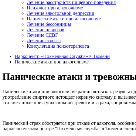
Лечение расстройств пищевого поведения
Психолог при алкоголизме
Лечение алкогольной депрессии
Панические атаки при алкоголизме
Лечение бессонницы
Лечение неврозов
Лечение СДВГ
Лечение стресса
Консультация психотерапевта
Наркоцентр «Похмельная Служба» в Тюмени
Панические атаки при алкоголизме
Панические атаки и тревожны
Панические атаки при алкоголизме развиваются как результат 
употребление спиртного истощает нервную систему и вызывает
это внезапные приступы сильной тревоги и страха, сопрово
Панический страх обостряется при отказе от алкоголя, особен
наркологическом центре “Похмельная служба” в Тюмени специ