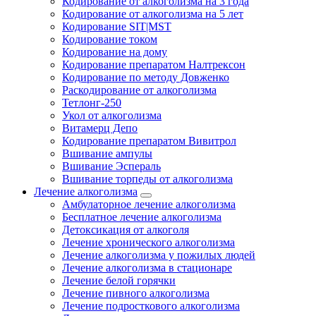
Кодирование от алкоголизма на 3 года
Кодирование от алкоголизма на 5 лет
Кодирование SIT|MST
Кодирование током
Кодирование на дому
Кодирование препаратом Налтрексон
Кодирование по методу Довженко
Раскодирование от алкоголизма
Тетлонг-250
Укол от алкоголизма
Витамерц Депо
Кодирование препаратом Вивитрол
Вшивание ампулы
Вшивание Эспераль
Вшивание торпеды от алкоголизма
Лечение алкоголизма
Амбулаторное лечение алкоголизма
Бесплатное лечение алкоголизма
Детоксикация от алкоголя
Лечение хронического алкоголизма
Лечение алкоголизма у пожилых людей
Лечение алкоголизма в стационаре
Лечение белой горячки
Лечение пивного алкоголизма
Лечение подросткового алкоголизма