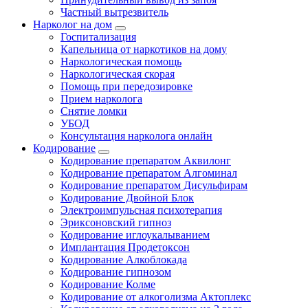
Частный вытрезвитель
Нарколог на дом
Госпитализация
Капельница от наркотиков на дому
Наркологическая помощь
Наркологическая скорая
Помощь при передозировке
Прием нарколога
Снятие ломки
УБОД
Консультация нарколога онлайн
Кодирование
Кодирование препаратом Аквилонг
Кодирование препаратом Алгоминал
Кодирование препаратом Дисульфирам
Кодирование Двойной Блок
Электроимпульсная психотерапия
Эриксоновский гипноз
Кодирование иглоукалыванием
Имплантация Продетоксон
Кодирование Алкоблокада
Кодирование гипнозом
Кодирование Колме
Кодирование от алкоголизма Актоплекс