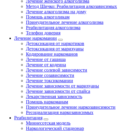
Лечение женского алкоголизма
Метод Шичко: Реабилитация алкозависимых
Лечение алкоголизма на дому
Помощь алкоголикам
Принудительное лечение алкоголизма
Реабилитация алкоголизма
Телефон доверия
Лечение наркомании
Детоксикация от наркотиков
Детоксикация от марихуаны
Кодирование наркоманов
Лечение от гашиша
Лечение от кодеина
Лечение солевой зависимости
Лечение созависимости
Лечение токсикомании
Лечение зависимости от марихуаны
Лечение зависимости от спайса
Лекарственная зависимость
Помощь наркоманам
Принудительное лечение наркозависимости
Ресоциализация наркозависимых
Реабилитация
Миннесотская модель
Наркологический стационар