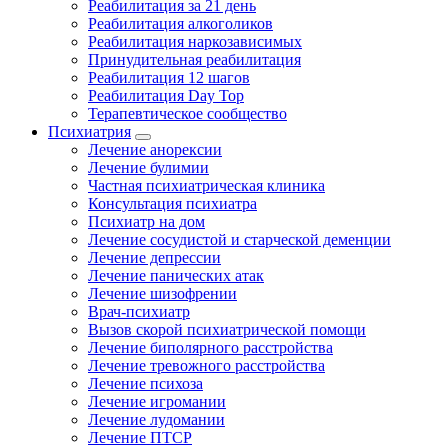
Реабилитация за 21 день
Реабилитация алкоголиков
Реабилитация наркозависимых
Принудительная реабилитация
Реабилитация 12 шагов
Реабилитация Day Top
Терапевтическое сообщество
Психиатрия
Лечение анорексии
Лечение булимии
Частная психиатрическая клиника
Консультация психиатра
Психиатр на дом
Лечение сосудистой и старческой деменции
Лечение депрессии
Лечение панических атак
Лечение шизофрении
Врач-психиатр
Вызов скорой психиатрической помощи
Лечение биполярного расстройства
Лечение тревожного расстройства
Лечение психоза
Лечение игромании
Лечение лудомании
Лечение ПТСР