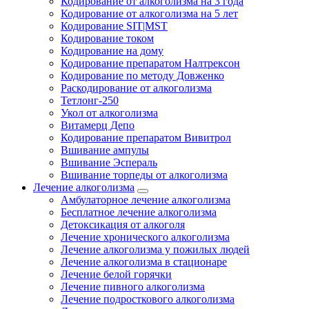
Кодирование от алкоголизма на 3 года
Кодирование от алкоголизма на 5 лет
Кодирование SIT|MST
Кодирование током
Кодирование на дому
Кодирование препаратом Налтрексон
Кодирование по методу Довженко
Раскодирование от алкоголизма
Тетлонг-250
Укол от алкоголизма
Витамерц Депо
Кодирование препаратом Вивитрол
Вшивание ампулы
Вшивание Эспераль
Вшивание торпеды от алкоголизма
Лечение алкоголизма
Амбулаторное лечение алкоголизма
Бесплатное лечение алкоголизма
Детоксикация от алкоголя
Лечение хронического алкоголизма
Лечение алкоголизма у пожилых людей
Лечение алкоголизма в стационаре
Лечение белой горячки
Лечение пивного алкоголизма
Лечение подросткового алкоголизма