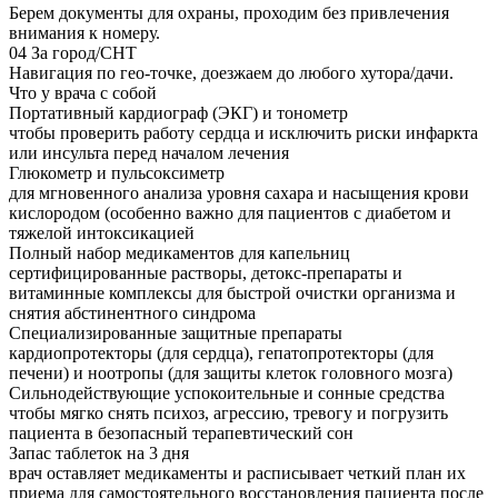
Берем документы для охраны, проходим без привлечения
внимания к номеру.
04
За город/СНТ
Навигация по гео-точке, доезжаем до любого хутора/дачи.
Что у врача с собой
Портативный кардиограф (ЭКГ) и тонометр
чтобы проверить работу сердца и исключить риски инфаркта
или инсульта перед началом лечения
Глюкометр и пульсоксиметр
для мгновенного анализа уровня сахара и насыщения крови
кислородом (особенно важно для пациентов с диабетом и
тяжелой интоксикацией
Полный набор медикаментов для капельниц
сертифицированные растворы, детокс-препараты и
витаминные комплексы для быстрой очистки организма и
снятия абстинентного синдрома
Специализированные защитные препараты
кардиопротекторы (для сердца), гепатопротекторы (для
печени) и ноотропы (для защиты клеток головного мозга)
Сильнодействующие успокоительные и сонные средства
чтобы мягко снять психоз, агрессию, тревогу и погрузить
пациента в безопасный терапевтический сон
Запас таблеток на 3 дня
врач оставляет медикаменты и расписывает четкий план их
приема для самостоятельного восстановления пациента после