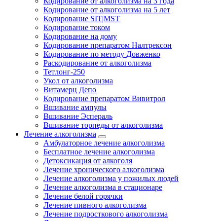
Кодирование от алкоголизма на 3 года
Кодирование от алкоголизма на 5 лет
Кодирование SIT|MST
Кодирование током
Кодирование на дому
Кодирование препаратом Налтрексон
Кодирование по методу Довженко
Раскодирование от алкоголизма
Тетлонг-250
Укол от алкоголизма
Витамерц Депо
Кодирование препаратом Вивитрол
Вшивание ампулы
Вшивание Эспераль
Вшивание торпеды от алкоголизма
Лечение алкоголизма
Амбулаторное лечение алкоголизма
Бесплатное лечение алкоголизма
Детоксикация от алкоголя
Лечение хронического алкоголизма
Лечение алкоголизма у пожилых людей
Лечение алкоголизма в стационаре
Лечение белой горячки
Лечение пивного алкоголизма
Лечение подросткового алкоголизма