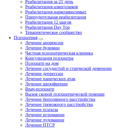
Реабилитация за 21 день
Реабилитация алкоголиков
Реабилитация наркозависимых
Принудительная реабилитация
Реабилитация 12 шагов
Реабилитация Day Top
Терапевтическое сообщество
Психиатрия
Лечение анорексии
Лечение булимии
Частная психиатрическая клиника
Консультация психиатра
Психиатр на дом
Лечение сосудистой и старческой деменции
Лечение депрессии
Лечение панических атак
Лечение шизофрении
Врач-психиатр
Вызов скорой психиатрической помощи
Лечение биполярного расстройства
Лечение тревожного расстройства
Лечение психоза
Лечение игромании
Лечение лудомании
Лечение ПТСР