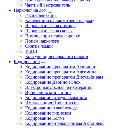
Частный вытрезвитель
Нарколог на дом
Госпитализация
Капельница от наркотиков на дому
Наркологическая помощь
Наркологическая скорая
Помощь при передозировке
Прием нарколога
Снятие ломки
УБОД
Консультация нарколога онлайн
Кодирование
Кодирование препаратом Аквилонг
Кодирование препаратом Алгоминал
Кодирование препаратом Дисульфирам
Кодирование Двойной Блок
Электроимпульсная психотерапия
Эриксоновский гипноз
Кодирование иглоукалыванием
Имплантация Продетоксон
Кодирование Алкоблокада
Кодирование гипнозом
Кодирование Колме
Кодирование от алкоголизма Актоплекс