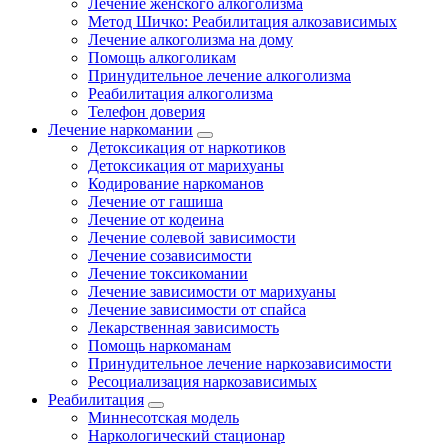
Лечение женского алкоголизма
Метод Шичко: Реабилитация алкозависимых
Лечение алкоголизма на дому
Помощь алкоголикам
Принудительное лечение алкоголизма
Реабилитация алкоголизма
Телефон доверия
Лечение наркомании
Детоксикация от наркотиков
Детоксикация от марихуаны
Кодирование наркоманов
Лечение от гашиша
Лечение от кодеина
Лечение солевой зависимости
Лечение созависимости
Лечение токсикомании
Лечение зависимости от марихуаны
Лечение зависимости от спайса
Лекарственная зависимость
Помощь наркоманам
Принудительное лечение наркозависимости
Ресоциализация наркозависимых
Реабилитация
Миннесотская модель
Наркологический стационар