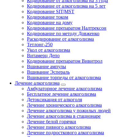
Кодирование от алкоголизма на 3 года
Кодирование от алкоголизма на 5 лет
Кодирование SIT|MST
Кодирование током
Кодирование на дому
Кодирование препаратом Налтрексон
Кодирование по методу Довженко
Раскодирование от алкоголизма
Тетлонг-250
Укол от алкоголизма
Витамерц Депо
Кодирование препаратом Вивитрол
Вшивание ампулы
Вшивание Эспераль
Вшивание торпеды от алкоголизма
Лечение алкоголизма
Амбулаторное лечение алкоголизма
Бесплатное лечение алкоголизма
Детоксикация от алкоголя
Лечение хронического алкоголизма
Лечение алкоголизма у пожилых людей
Лечение алкоголизма в стационаре
Лечение белой горячки
Лечение пивного алкоголизма
Лечение подросткового алкоголизма