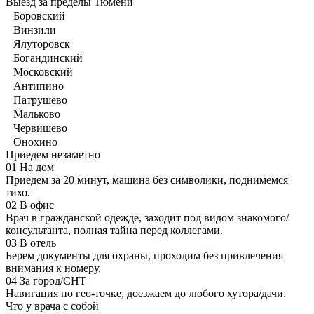
Выезд за пределы Тюмени
Боровский
Винзили
Ялуторовск
Богандинский
Московский
Антипино
Патрушево
Мальково
Червишево
Онохино
Приедем незаметно
01
На дом
Приедем за 20 минут, машина без символики, поднимемся
тихо.
02
В офис
Врач в гражданской одежде, заходит под видом знакомого/
консультанта, полная тайна перед коллегами.
03
В отель
Берем документы для охраны, проходим без привлечения
внимания к номеру.
04
За город/СНТ
Навигация по гео-точке, доезжаем до любого хутора/дачи.
Что у врача с собой