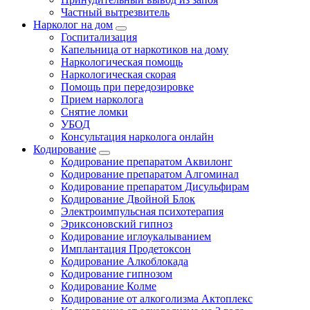
Частный вытрезвитель
Нарколог на дом
Госпитализация
Капельница от наркотиков на дому
Наркологическая помощь
Наркологическая скорая
Помощь при передозировке
Прием нарколога
Снятие ломки
УБОД
Консультация нарколога онлайн
Кодирование
Кодирование препаратом Аквилонг
Кодирование препаратом Алгоминал
Кодирование препаратом Дисульфирам
Кодирование Двойной Блок
Электроимпульсная психотерапия
Эриксоновский гипноз
Кодирование иглоукалыванием
Имплантация Продетоксон
Кодирование Алкоблокада
Кодирование гипнозом
Кодирование Колме
Кодирование от алкоголизма Актоплекс