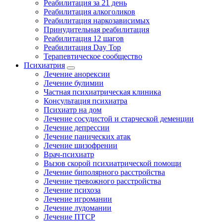
Реабилитация за 21 день
Реабилитация алкоголиков
Реабилитация наркозависимых
Принудительная реабилитация
Реабилитация 12 шагов
Реабилитация Day Top
Терапевтическое сообщество
Психиатрия
Лечение анорексии
Лечение булимии
Частная психиатрическая клиника
Консультация психиатра
Психиатр на дом
Лечение сосудистой и старческой деменции
Лечение депрессии
Лечение панических атак
Лечение шизофрении
Врач-психиатр
Вызов скорой психиатрической помощи
Лечение биполярного расстройства
Лечение тревожного расстройства
Лечение психоза
Лечение игромании
Лечение лудомании
Лечение ПТСР