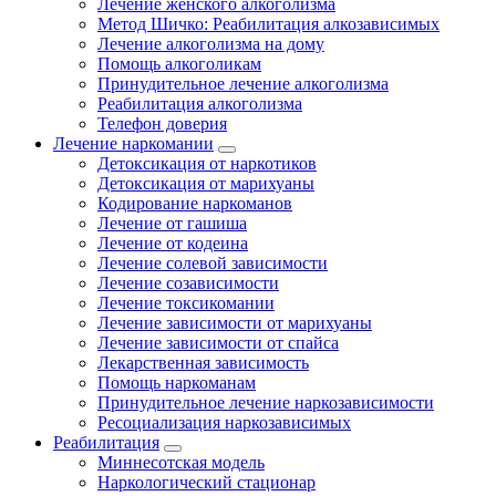
Лечение женского алкоголизма
Метод Шичко: Реабилитация алкозависимых
Лечение алкоголизма на дому
Помощь алкоголикам
Принудительное лечение алкоголизма
Реабилитация алкоголизма
Телефон доверия
Лечение наркомании
Детоксикация от наркотиков
Детоксикация от марихуаны
Кодирование наркоманов
Лечение от гашиша
Лечение от кодеина
Лечение солевой зависимости
Лечение созависимости
Лечение токсикомании
Лечение зависимости от марихуаны
Лечение зависимости от спайса
Лекарственная зависимость
Помощь наркоманам
Принудительное лечение наркозависимости
Ресоциализация наркозависимых
Реабилитация
Миннесотская модель
Наркологический стационар