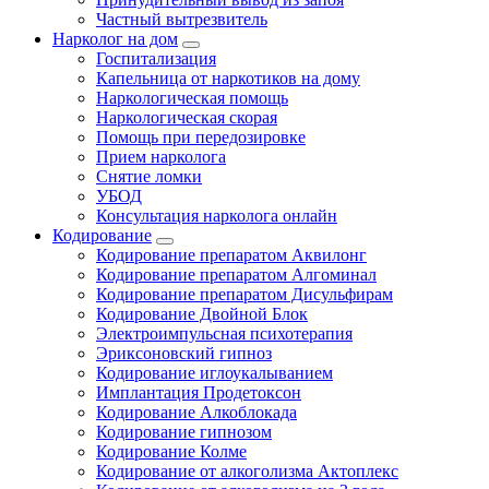
Частный вытрезвитель
Нарколог на дом
Госпитализация
Капельница от наркотиков на дому
Наркологическая помощь
Наркологическая скорая
Помощь при передозировке
Прием нарколога
Снятие ломки
УБОД
Консультация нарколога онлайн
Кодирование
Кодирование препаратом Аквилонг
Кодирование препаратом Алгоминал
Кодирование препаратом Дисульфирам
Кодирование Двойной Блок
Электроимпульсная психотерапия
Эриксоновский гипноз
Кодирование иглоукалыванием
Имплантация Продетоксон
Кодирование Алкоблокада
Кодирование гипнозом
Кодирование Колме
Кодирование от алкоголизма Актоплекс