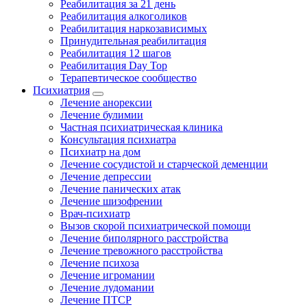
Реабилитация за 21 день
Реабилитация алкоголиков
Реабилитация наркозависимых
Принудительная реабилитация
Реабилитация 12 шагов
Реабилитация Day Top
Терапевтическое сообщество
Психиатрия
Лечение анорексии
Лечение булимии
Частная психиатрическая клиника
Консультация психиатра
Психиатр на дом
Лечение сосудистой и старческой деменции
Лечение депрессии
Лечение панических атак
Лечение шизофрении
Врач-психиатр
Вызов скорой психиатрической помощи
Лечение биполярного расстройства
Лечение тревожного расстройства
Лечение психоза
Лечение игромании
Лечение лудомании
Лечение ПТСР