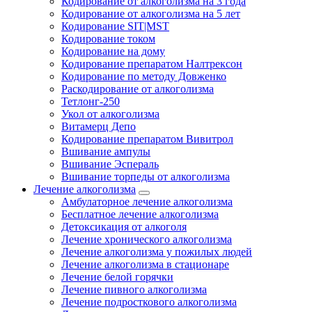
Кодирование от алкоголизма на 3 года
Кодирование от алкоголизма на 5 лет
Кодирование SIT|MST
Кодирование током
Кодирование на дому
Кодирование препаратом Налтрексон
Кодирование по методу Довженко
Раскодирование от алкоголизма
Тетлонг-250
Укол от алкоголизма
Витамерц Депо
Кодирование препаратом Вивитрол
Вшивание ампулы
Вшивание Эспераль
Вшивание торпеды от алкоголизма
Лечение алкоголизма
Амбулаторное лечение алкоголизма
Бесплатное лечение алкоголизма
Детоксикация от алкоголя
Лечение хронического алкоголизма
Лечение алкоголизма у пожилых людей
Лечение алкоголизма в стационаре
Лечение белой горячки
Лечение пивного алкоголизма
Лечение подросткового алкоголизма