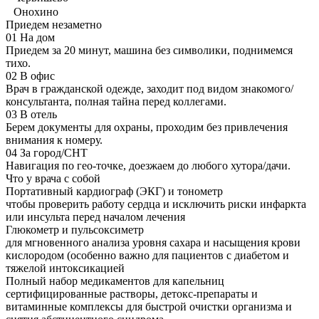
Онохино
Приедем незаметно
01
На дом
Приедем за 20 минут, машина без символики, поднимемся
тихо.
02
В офис
Врач в гражданской одежде, заходит под видом знакомого/
консультанта, полная тайна перед коллегами.
03
В отель
Берем документы для охраны, проходим без привлечения
внимания к номеру.
04
За город/СНТ
Навигация по гео-точке, доезжаем до любого хутора/дачи.
Что у врача с собой
Портативный кардиограф (ЭКГ) и тонометр
чтобы проверить работу сердца и исключить риски инфаркта
или инсульта перед началом лечения
Глюкометр и пульсоксиметр
для мгновенного анализа уровня сахара и насыщения крови
кислородом (особенно важно для пациентов с диабетом и
тяжелой интоксикацией
Полный набор медикаментов для капельниц
сертифицированные растворы, детокс-препараты и
витаминные комплексы для быстрой очистки организма и