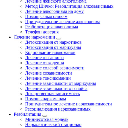
Лечение женского алкоголизма
Метод Шичко: Реабилитация алкозависимых
Лечение алкоголизма на дому
Помощь алкоголикам
Принудительное лечение алкоголизма
Реабилитация алкоголизма
Телефон доверия
Лечение наркомании
Детоксикация от наркотиков
Детоксикация от марихуаны
Кодирование наркоманов
Лечение от гашиша
Лечение от кодеина
Лечение солевой зависимости
Лечение созависимости
Лечение токсикомании
Лечение зависимости от марихуаны
Лечение зависимости от спайса
Лекарственная зависимость
Помощь наркоманам
Принудительное лечение наркозависимости
Ресоциализация наркозависимых
Реабилитация
Миннесотская модель
Наркологический стационар