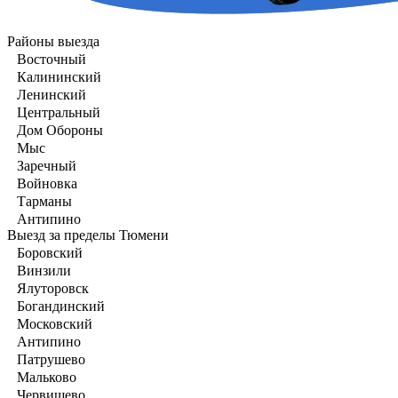
Районы выезда
Восточный
Калининский
Ленинский
Центральный
Дом Обороны
Мыс
Заречный
Войновка
Тарманы
Антипино
Выезд за пределы Тюмени
Боровский
Винзили
Ялуторовск
Богандинский
Московский
Антипино
Патрушево
Мальково
Червишево