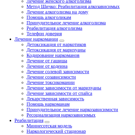
Лечение женского алкоголизма
Метод Шичко: Реабилитация алкозависимых
Лечение алкоголизма на дому
Помощь алкоголикам
Принудительное лечение алкоголизма
Реабилитация алкоголизма
Телефон доверия
Лечение наркомании
Детоксикация от наркотиков
Детоксикация от марихуаны
Кодирование наркоманов
Лечение от гашиша
Лечение от кодеина
Лечение солевой зависимости
Лечение созависимости
Лечение токсикомании
Лечение зависимости от марихуаны
Лечение зависимости от спайса
Лекарственная зависимость
Помощь наркоманам
Принудительное лечение наркозависимости
Ресоциализация наркозависимых
Реабилитация
Миннесотская модель
Наркологический стационар