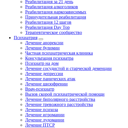
Реабилитация за 21 день
Реабилитация алкоголиков
Реабилитация наркозависимых
Принудительная реабилитация
Реабилитация 12 шагов
Реабилитация Day Top
Терапевтическое сообщество
Психиатрия
Лечение анорексии
Лечение булимии
Частная психиатрическая клиника
Консультация психиатра
Психиатр на дом
Лечение сосудистой и старческой деменции
Лечение депрессии
Лечение панических атак
Лечение шизофрении
Врач-психиатр
Вызов скорой психиатрической помощи
Лечение биполярного расстройства
Лечение тревожного расстройства
Лечение психоза
Лечение игромании
Лечение лудомании
Лечение ПТСР