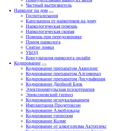
Частный вытрезвитель
Нарколог на дом
Госпитализация
Капельница от наркотиков на дому
Наркологическая помощь
Наркологическая скорая
Помощь при передозировке
Прием нарколога
Снятие ломки
УБОД
Консультация нарколога онлайн
Кодирование
Кодирование препаратом Аквилонг
Кодирование препаратом Алгоминал
Кодирование препаратом Дисульфирам
Кодирование Двойной Блок
Электроимпульсная психотерапия
Эриксоновский гипноз
Кодирование иглоукалыванием
Имплантация Продетоксон
Кодирование Алкоблокада
Кодирование гипнозом
Кодирование Колме
Кодирование от алкоголизма Актоплекс