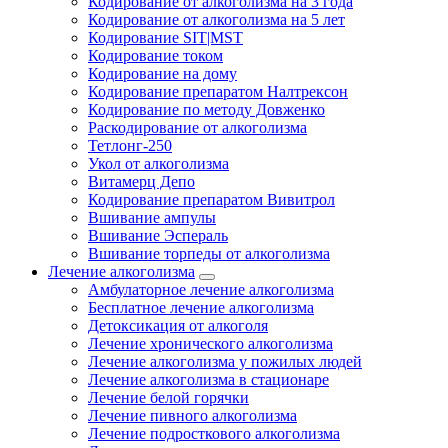
Кодирование от алкоголизма на 3 года
Кодирование от алкоголизма на 5 лет
Кодирование SIT|MST
Кодирование током
Кодирование на дому
Кодирование препаратом Налтрексон
Кодирование по методу Довженко
Раскодирование от алкоголизма
Тетлонг-250
Укол от алкоголизма
Витамерц Депо
Кодирование препаратом Вивитрол
Вшивание ампулы
Вшивание Эспераль
Вшивание торпеды от алкоголизма
Лечение алкоголизма
Амбулаторное лечение алкоголизма
Бесплатное лечение алкоголизма
Детоксикация от алкоголя
Лечение хронического алкоголизма
Лечение алкоголизма у пожилых людей
Лечение алкоголизма в стационаре
Лечение белой горячки
Лечение пивного алкоголизма
Лечение подросткового алкоголизма