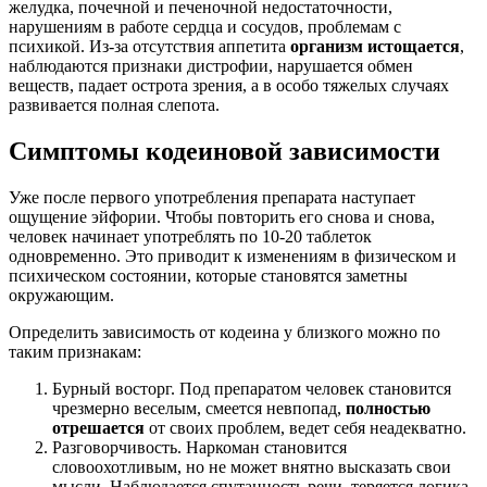
желудка, почечной и печеночной недостаточности,
нарушениям в работе сердца и сосудов, проблемам с
психикой. Из-за отсутствия аппетита
организм истощается
,
наблюдаются признаки дистрофии, нарушается обмен
веществ, падает острота зрения, а в особо тяжелых случаях
развивается полная слепота.
Симптомы кодеиновой зависимости
Уже после первого употребления препарата наступает
ощущение эйфории. Чтобы повторить его снова и снова,
человек начинает употреблять по 10-20 таблеток
одновременно. Это приводит к изменениям в физическом и
психическом состоянии, которые становятся заметны
окружающим.
Определить зависимость от кодеина у близкого можно по
таким признакам:
Бурный восторг. Под препаратом человек становится
чрезмерно веселым, смеется невпопад,
полностью
отрешается
от своих проблем, ведет себя неадекватно.
Разговорчивость. Наркоман становится
словоохотливым, но не может внятно высказать свои
мысли. Наблюдается спутанность речи, теряется логика