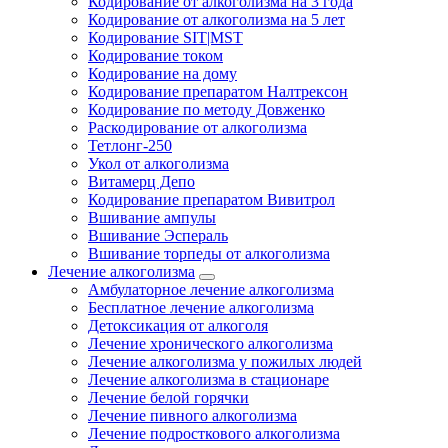
Кодирование от алкоголизма на 3 года
Кодирование от алкоголизма на 5 лет
Кодирование SIT|MST
Кодирование током
Кодирование на дому
Кодирование препаратом Налтрексон
Кодирование по методу Довженко
Раскодирование от алкоголизма
Тетлонг-250
Укол от алкоголизма
Витамерц Депо
Кодирование препаратом Вивитрол
Вшивание ампулы
Вшивание Эспераль
Вшивание торпеды от алкоголизма
Лечение алкоголизма
Амбулаторное лечение алкоголизма
Бесплатное лечение алкоголизма
Детоксикация от алкоголя
Лечение хронического алкоголизма
Лечение алкоголизма у пожилых людей
Лечение алкоголизма в стационаре
Лечение белой горячки
Лечение пивного алкоголизма
Лечение подросткового алкоголизма