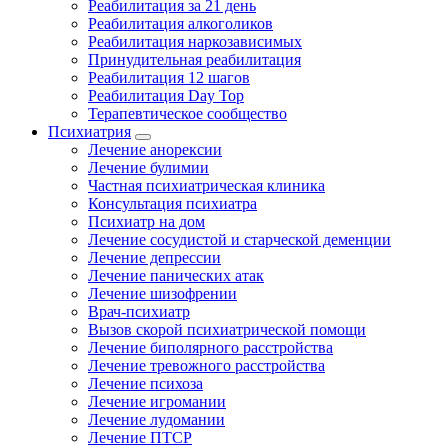
Реабилитация за 21 день
Реабилитация алкоголиков
Реабилитация наркозависимых
Принудительная реабилитация
Реабилитация 12 шагов
Реабилитация Day Top
Терапевтическое сообщество
Психиатрия
Лечение анорексии
Лечение булимии
Частная психиатрическая клиника
Консультация психиатра
Психиатр на дом
Лечение сосудистой и старческой деменции
Лечение депрессии
Лечение панических атак
Лечение шизофрении
Врач-психиатр
Вызов скорой психиатрической помощи
Лечение биполярного расстройства
Лечение тревожного расстройства
Лечение психоза
Лечение игромании
Лечение лудомании
Лечение ПТСР