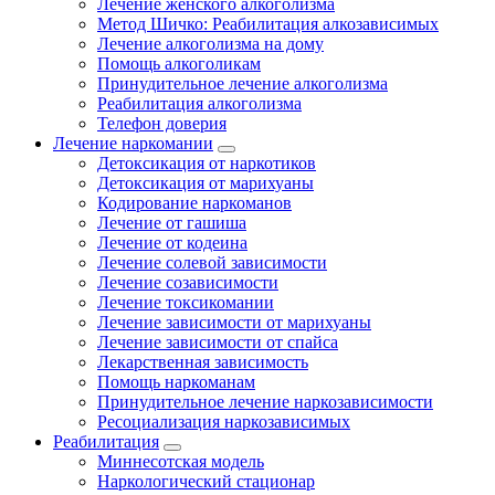
Лечение женского алкоголизма
Метод Шичко: Реабилитация алкозависимых
Лечение алкоголизма на дому
Помощь алкоголикам
Принудительное лечение алкоголизма
Реабилитация алкоголизма
Телефон доверия
Лечение наркомании
Детоксикация от наркотиков
Детоксикация от марихуаны
Кодирование наркоманов
Лечение от гашиша
Лечение от кодеина
Лечение солевой зависимости
Лечение созависимости
Лечение токсикомании
Лечение зависимости от марихуаны
Лечение зависимости от спайса
Лекарственная зависимость
Помощь наркоманам
Принудительное лечение наркозависимости
Ресоциализация наркозависимых
Реабилитация
Миннесотская модель
Наркологический стационар