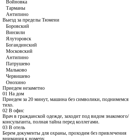
Войновка
Тарманы
Антипино
Выезд за пределы Тюмени
Боровский
Винзили
Ялуторовск
Богандинский
Московский
Антипино
Патрушево
Мальково
Червишево
Онохино
Приедем незаметно
01
На дом
Приедем за 20 минут, машина без символики, поднимемся
тихо.
02
В офис
Врач в гражданской одежде, заходит под видом знакомого/
консультанта, полная тайна перед коллегами.
03
В отель
Берем документы для охраны, проходим без привлечения
внимания к номеру.