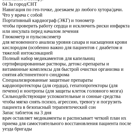
04
За город/СНТ
Навигация по гео-точке, доезжаем до любого хутора/дачи.
Что у врача с собой
Портативный кардиограф (ЭКГ) и тонометр
чтобы проверить работу сердца и исключить риски инфаркта
или инсульта перед началом лечения
Глюкометр и пульсоксиметр
для мгновенного анализа уровня сахара и насыщения крови
кислородом (особенно важно для пациентов с диабетом и
тяжелой интоксикацией
Полный набор медикаментов для капельниц
сертифицированные растворы, детокс-препараты и
витаминные комплексы для быстрой очистки организма и
снятия абстинентного синдрома
Специализированные защитные препараты
кардиопротекторы (для сердца), гепатопротекторы (для
печени) и ноотропы (для защиты клеток головного мозга)
Сильнодействующие успокоительные и сонные средства
чтобы мягко снять психоз, агрессию, тревогу и погрузить
пациента в безопасный терапевтический сон
Запас таблеток на 3 дня
врач оставляет медикаменты и расписывает четкий план их
приема для самостоятельного восстановления пациента после
уезда бригады