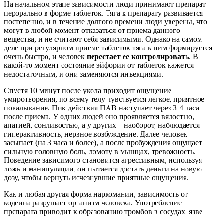
На начальном этапе зависимости люди принимают препарат
перорально в форме таблеток. Тяга к препарату развивается
постепенно, и в течение долгого времени люди уверены, что
могут в любой момент отказаться от приема данного
вещества, и не считают себя зависимыми. Однако на самом
деле при регулярном приеме таблеток тяга к ним формируется
очень быстро, и человек
перестает ее контролировать
. В
какой-то момент состояние эйфории от таблеток кажется
недостаточным, и они заменяются инъекциями.
Спустя 10 минут после укола приходит ощущение
умиротворения, по всему телу чувствуется легкое, приятное
покалывание. Пик действия ПАВ наступает через 3-4 часа
после приема. У одних людей оно проявляется вялостью,
апатией, сонливостью, а у других – наоборот, наблюдается
гиперактивность, нервное возбуждение. Далее человек
засыпает (на 3 часа и более), а после пробуждения ощущает
сильную головную боль, ломоту в мышцах, тревожность.
Поведение зависимого становится агрессивным, используя
ложь и манипуляции, он пытается достать деньги на новую
дозу, чтобы вернуть исчезнувшие приятные ощущения.
Как и любая другая форма наркомании, зависимость от
кодеина разрушает организм человека. Употребление
препарата приводит к образованию тромбов в сосудах, язве