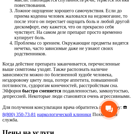
повествования.
Ложное ощущение хорошего самочувствия. Если до
приема кодеина человек жаловался на недомогание, то
после этого он перестает ощущать боль и любой другой
дискомфорт, ему кажется, что он прекрасно себя
чувствует. На самом деле препарат просто временно
купирует боль.
Проблемы со зрением. Окружающие предметы видятся
нечетко, часто зависимые даже не узнают своих
родственников.
Когда действие препарата заканчивается, перечисленные
выше симптомы уходят. Также распознать наличие
зависимости можно по болезненной худобе человека,
нездоровому цвету лица, потере аппетита, повышенной
потливости, судорогам конечностей, расстройствам сна.
Эйфория
быстро сменяется
подавленностью, замкнутостью,
депрессией. Некоторые люди становятся очень агрессивными.
Для получения консультации врача обратитесь по номеру: ☎️
8(800) 350-73-81
наркологической клиники
Похмельная
служба.
Цены на услуги