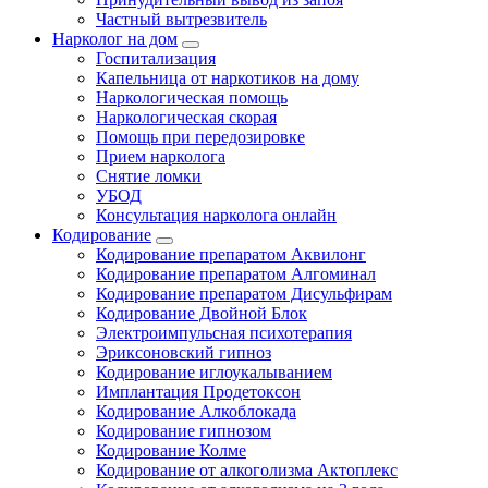
Частный вытрезвитель
Нарколог на дом
Госпитализация
Капельница от наркотиков на дому
Наркологическая помощь
Наркологическая скорая
Помощь при передозировке
Прием нарколога
Снятие ломки
УБОД
Консультация нарколога онлайн
Кодирование
Кодирование препаратом Аквилонг
Кодирование препаратом Алгоминал
Кодирование препаратом Дисульфирам
Кодирование Двойной Блок
Электроимпульсная психотерапия
Эриксоновский гипноз
Кодирование иглоукалыванием
Имплантация Продетоксон
Кодирование Алкоблокада
Кодирование гипнозом
Кодирование Колме
Кодирование от алкоголизма Актоплекс