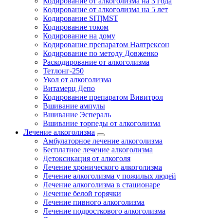
Кодирование от алкоголизма на 3 года
Кодирование от алкоголизма на 5 лет
Кодирование SIT|MST
Кодирование током
Кодирование на дому
Кодирование препаратом Налтрексон
Кодирование по методу Довженко
Раскодирование от алкоголизма
Тетлонг-250
Укол от алкоголизма
Витамерц Депо
Кодирование препаратом Вивитрол
Вшивание ампулы
Вшивание Эспераль
Вшивание торпеды от алкоголизма
Лечение алкоголизма
Амбулаторное лечение алкоголизма
Бесплатное лечение алкоголизма
Детоксикация от алкоголя
Лечение хронического алкоголизма
Лечение алкоголизма у пожилых людей
Лечение алкоголизма в стационаре
Лечение белой горячки
Лечение пивного алкоголизма
Лечение подросткового алкоголизма