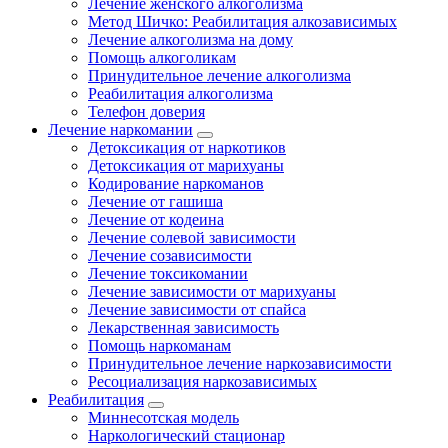
Лечение женского алкоголизма
Метод Шичко: Реабилитация алкозависимых
Лечение алкоголизма на дому
Помощь алкоголикам
Принудительное лечение алкоголизма
Реабилитация алкоголизма
Телефон доверия
Лечение наркомании
Детоксикация от наркотиков
Детоксикация от марихуаны
Кодирование наркоманов
Лечение от гашиша
Лечение от кодеина
Лечение солевой зависимости
Лечение созависимости
Лечение токсикомании
Лечение зависимости от марихуаны
Лечение зависимости от спайса
Лекарственная зависимость
Помощь наркоманам
Принудительное лечение наркозависимости
Ресоциализация наркозависимых
Реабилитация
Миннесотская модель
Наркологический стационар