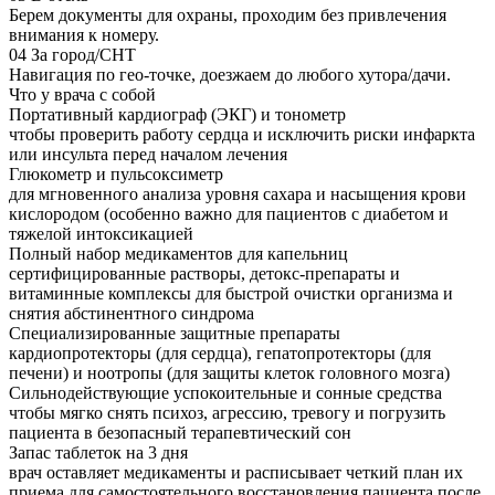
Берем документы для охраны, проходим без привлечения
внимания к номеру.
04
За город/СНТ
Навигация по гео-точке, доезжаем до любого хутора/дачи.
Что у врача с собой
Портативный кардиограф (ЭКГ) и тонометр
чтобы проверить работу сердца и исключить риски инфаркта
или инсульта перед началом лечения
Глюкометр и пульсоксиметр
для мгновенного анализа уровня сахара и насыщения крови
кислородом (особенно важно для пациентов с диабетом и
тяжелой интоксикацией
Полный набор медикаментов для капельниц
сертифицированные растворы, детокс-препараты и
витаминные комплексы для быстрой очистки организма и
снятия абстинентного синдрома
Специализированные защитные препараты
кардиопротекторы (для сердца), гепатопротекторы (для
печени) и ноотропы (для защиты клеток головного мозга)
Сильнодействующие успокоительные и сонные средства
чтобы мягко снять психоз, агрессию, тревогу и погрузить
пациента в безопасный терапевтический сон
Запас таблеток на 3 дня
врач оставляет медикаменты и расписывает четкий план их
приема для самостоятельного восстановления пациента после