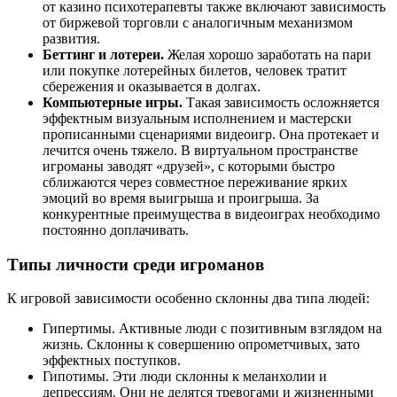
от казино психотерапевты также включают зависимость
от биржевой торговли с аналогичным механизмом
развития.
Беттинг и лотереи.
Желая хорошо заработать на пари
или покупке лотерейных билетов, человек тратит
сбережения и оказывается в долгах.
Компьютерные игры.
Такая зависимость осложняется
эффектным визуальным исполнением и мастерски
прописанными сценариями видеоигр. Она протекает и
лечится очень тяжело. В виртуальном пространстве
игроманы заводят «друзей», с которыми быстро
сближаются через совместное переживание ярких
эмоций во время выигрыша и проигрыша. За
конкурентные преимущества в видеоиграх необходимо
постоянно доплачивать.
Типы личности среди игроманов
К игровой зависимости особенно склонны два типа людей:
Гипертимы. Активные люди с позитивным взглядом на
жизнь. Склонны к совершению опрометчивых, зато
эффектных поступков.
Гипотимы. Эти люди склонны к меланхолии и
депрессиям. Они не делятся тревогами и жизненными