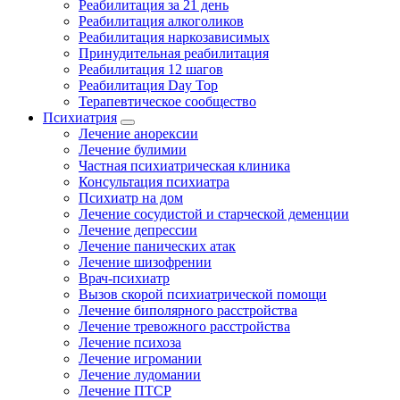
Реабилитация за 21 день
Реабилитация алкоголиков
Реабилитация наркозависимых
Принудительная реабилитация
Реабилитация 12 шагов
Реабилитация Day Top
Терапевтическое сообщество
Психиатрия
Лечение анорексии
Лечение булимии
Частная психиатрическая клиника
Консультация психиатра
Психиатр на дом
Лечение сосудистой и старческой деменции
Лечение депрессии
Лечение панических атак
Лечение шизофрении
Врач-психиатр
Вызов скорой психиатрической помощи
Лечение биполярного расстройства
Лечение тревожного расстройства
Лечение психоза
Лечение игромании
Лечение лудомании
Лечение ПТСР