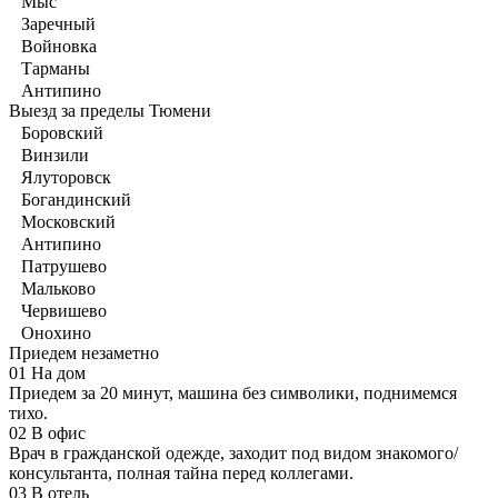
Мыс
Заречный
Войновка
Тарманы
Антипино
Выезд за пределы Тюмени
Боровский
Винзили
Ялуторовск
Богандинский
Московский
Антипино
Патрушево
Мальково
Червишево
Онохино
Приедем незаметно
01
На дом
Приедем за 20 минут, машина без символики, поднимемся
тихо.
02
В офис
Врач в гражданской одежде, заходит под видом знакомого/
консультанта, полная тайна перед коллегами.
03
В отель