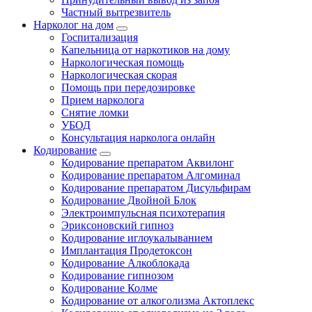
Частный вытрезвитель
Нарколог на дом
Госпитализация
Капельница от наркотиков на дому
Наркологическая помощь
Наркологическая скорая
Помощь при передозировке
Прием нарколога
Снятие ломки
УБОД
Консультация нарколога онлайн
Кодирование
Кодирование препаратом Аквилонг
Кодирование препаратом Алгоминал
Кодирование препаратом Дисульфирам
Кодирование Двойной Блок
Электроимпульсная психотерапия
Эриксоновский гипноз
Кодирование иглоукалыванием
Имплантация Продетоксон
Кодирование Алкоблокада
Кодирование гипнозом
Кодирование Колме
Кодирование от алкоголизма Актоплекс