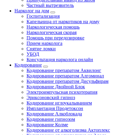
Частный вытрезвитель
Нарколог на дом
Госпитализация
Капельница от наркотиков на дому
Наркологическая помощь
Наркологическая скорая
Помощь при передозировке
Прием нарколога
Снятие ломки
УБОД
Консультация нарколога онлайн
Кодирование
Кодирование препаратом Аквилонг
Кодирование препаратом Алгоминал
Кодирование препаратом Дисульфирам
Кодирование Двойной Блок
Электроимпульсная психотерапия
Эриксоновский гипноз
Кодирование иглоукалыванием
Имплантация Продетоксон
Кодирование Алкоблокада
Кодирование гипнозом
Кодирование Колме
Кодирование от алкоголизма Актоплекс