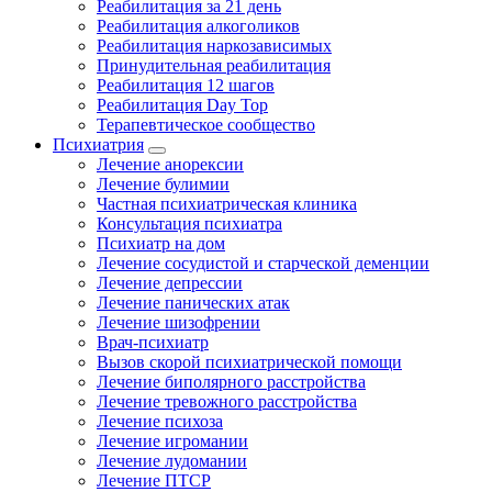
Реабилитация за 21 день
Реабилитация алкоголиков
Реабилитация наркозависимых
Принудительная реабилитация
Реабилитация 12 шагов
Реабилитация Day Top
Терапевтическое сообщество
Психиатрия
Лечение анорексии
Лечение булимии
Частная психиатрическая клиника
Консультация психиатра
Психиатр на дом
Лечение сосудистой и старческой деменции
Лечение депрессии
Лечение панических атак
Лечение шизофрении
Врач-психиатр
Вызов скорой психиатрической помощи
Лечение биполярного расстройства
Лечение тревожного расстройства
Лечение психоза
Лечение игромании
Лечение лудомании
Лечение ПТСР