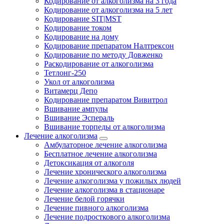
Кодирование от алкоголизма на 3 года
Кодирование от алкоголизма на 5 лет
Кодирование SIT|MST
Кодирование током
Кодирование на дому
Кодирование препаратом Налтрексон
Кодирование по методу Довженко
Раскодирование от алкоголизма
Тетлонг-250
Укол от алкоголизма
Витамерц Депо
Кодирование препаратом Вивитрол
Вшивание ампулы
Вшивание Эспераль
Вшивание торпеды от алкоголизма
Лечение алкоголизма
Амбулаторное лечение алкоголизма
Бесплатное лечение алкоголизма
Детоксикация от алкоголя
Лечение хронического алкоголизма
Лечение алкоголизма у пожилых людей
Лечение алкоголизма в стационаре
Лечение белой горячки
Лечение пивного алкоголизма
Лечение подросткового алкоголизма