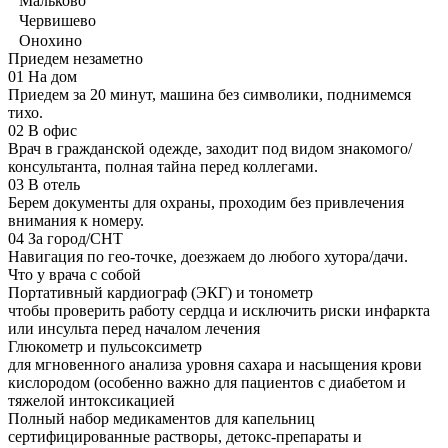
Мальково
Червишево
Онохино
Приедем незаметно
01
На дом
Приедем за 20 минут, машина без символики, поднимемся
тихо.
02
В офис
Врач в гражданской одежде, заходит под видом знакомого/
консультанта, полная тайна перед коллегами.
03
В отель
Берем документы для охраны, проходим без привлечения
внимания к номеру.
04
За город/СНТ
Навигация по гео-точке, доезжаем до любого хутора/дачи.
Что у врача с собой
Портативный кардиограф (ЭКГ) и тонометр
чтобы проверить работу сердца и исключить риски инфаркта
или инсульта перед началом лечения
Глюкометр и пульсоксиметр
для мгновенного анализа уровня сахара и насыщения крови
кислородом (особенно важно для пациентов с диабетом и
тяжелой интоксикацией
Полный набор медикаментов для капельниц
сертифицированные растворы, детокс-препараты и