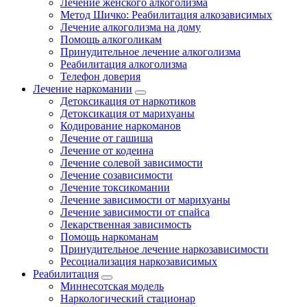
Лечение женского алкоголизма
Метод Шичко: Реабилитация алкозависимых
Лечение алкоголизма на дому
Помощь алкоголикам
Принудительное лечение алкоголизма
Реабилитация алкоголизма
Телефон доверия
Лечение наркомании
Детоксикация от наркотиков
Детоксикация от марихуаны
Кодирование наркоманов
Лечение от гашиша
Лечение от кодеина
Лечение солевой зависимости
Лечение созависимости
Лечение токсикомании
Лечение зависимости от марихуаны
Лечение зависимости от спайса
Лекарственная зависимость
Помощь наркоманам
Принудительное лечение наркозависимости
Ресоциализация наркозависимых
Реабилитация
Миннесотская модель
Наркологический стационар