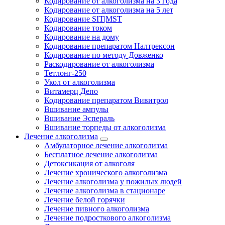
Кодирование от алкоголизма на 3 года
Кодирование от алкоголизма на 5 лет
Кодирование SIT|MST
Кодирование током
Кодирование на дому
Кодирование препаратом Налтрексон
Кодирование по методу Довженко
Раскодирование от алкоголизма
Тетлонг-250
Укол от алкоголизма
Витамерц Депо
Кодирование препаратом Вивитрол
Вшивание ампулы
Вшивание Эспераль
Вшивание торпеды от алкоголизма
Лечение алкоголизма
Амбулаторное лечение алкоголизма
Бесплатное лечение алкоголизма
Детоксикация от алкоголя
Лечение хронического алкоголизма
Лечение алкоголизма у пожилых людей
Лечение алкоголизма в стационаре
Лечение белой горячки
Лечение пивного алкоголизма
Лечение подросткового алкоголизма