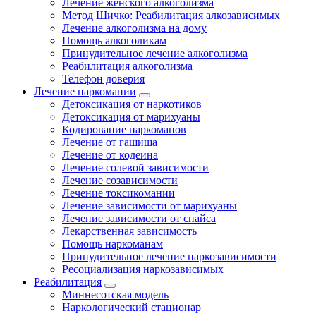
Лечение женского алкоголизма
Метод Шичко: Реабилитация алкозависимых
Лечение алкоголизма на дому
Помощь алкоголикам
Принудительное лечение алкоголизма
Реабилитация алкоголизма
Телефон доверия
Лечение наркомании
Детоксикация от наркотиков
Детоксикация от марихуаны
Кодирование наркоманов
Лечение от гашиша
Лечение от кодеина
Лечение солевой зависимости
Лечение созависимости
Лечение токсикомании
Лечение зависимости от марихуаны
Лечение зависимости от спайса
Лекарственная зависимость
Помощь наркоманам
Принудительное лечение наркозависимости
Ресоциализация наркозависимых
Реабилитация
Миннесотская модель
Наркологический стационар