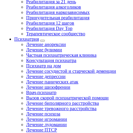
Реабилитация за 21 день
Реабилитация алкоголиков
Реабилитация наркозависимых
Принудительная реабилитация
Реабилитация 12 шагов
Реабилитация Day Top
Терапевтическое сообщество
Психиатрия
Лечение анорексии
Лечение булимии
Частная психиатрическая клиника
Консультация психиатра
Психиатр на дом
Лечение сосудистой и старческой деменции
Лечение депрессии
Лечение панических атак
Лечение шизофрении
Врач-психиатр
Вызов скорой психиатрической помощи
Лечение биполярного расстройства
Лечение тревожного расстройства
Лечение психоза
Лечение игромании
Лечение лудомании
Лечение ПТСР