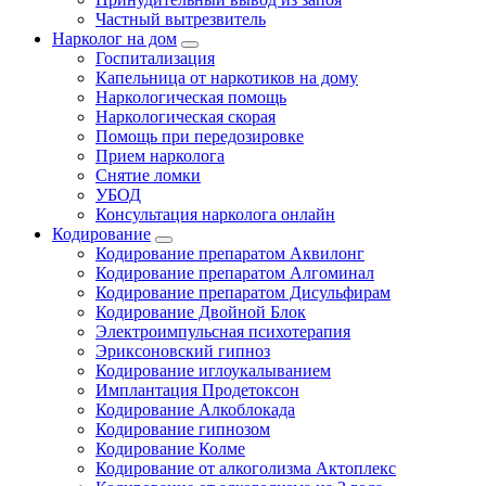
Частный вытрезвитель
Нарколог на дом
Госпитализация
Капельница от наркотиков на дому
Наркологическая помощь
Наркологическая скорая
Помощь при передозировке
Прием нарколога
Снятие ломки
УБОД
Консультация нарколога онлайн
Кодирование
Кодирование препаратом Аквилонг
Кодирование препаратом Алгоминал
Кодирование препаратом Дисульфирам
Кодирование Двойной Блок
Электроимпульсная психотерапия
Эриксоновский гипноз
Кодирование иглоукалыванием
Имплантация Продетоксон
Кодирование Алкоблокада
Кодирование гипнозом
Кодирование Колме
Кодирование от алкоголизма Актоплекс