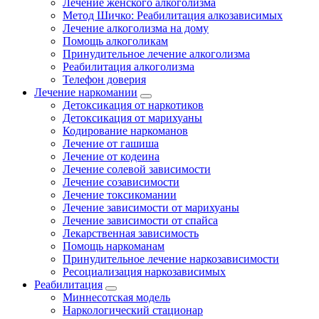
Лечение женского алкоголизма
Метод Шичко: Реабилитация алкозависимых
Лечение алкоголизма на дому
Помощь алкоголикам
Принудительное лечение алкоголизма
Реабилитация алкоголизма
Телефон доверия
Лечение наркомании
Детоксикация от наркотиков
Детоксикация от марихуаны
Кодирование наркоманов
Лечение от гашиша
Лечение от кодеина
Лечение солевой зависимости
Лечение созависимости
Лечение токсикомании
Лечение зависимости от марихуаны
Лечение зависимости от спайса
Лекарственная зависимость
Помощь наркоманам
Принудительное лечение наркозависимости
Ресоциализация наркозависимых
Реабилитация
Миннесотская модель
Наркологический стационар