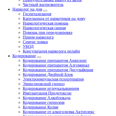
Частный вытрезвитель
Нарколог на дом
Госпитализация
Капельница от наркотиков на дому
Наркологическая помощь
Наркологическая скорая
Помощь при передозировке
Прием нарколога
Снятие ломки
УБОД
Консультация нарколога онлайн
Кодирование
Кодирование препаратом Аквилонг
Кодирование препаратом Алгоминал
Кодирование препаратом Дисульфирам
Кодирование Двойной Блок
Электроимпульсная психотерапия
Эриксоновский гипноз
Кодирование иглоукалыванием
Имплантация Продетоксон
Кодирование Алкоблокада
Кодирование гипнозом
Кодирование Колме
Кодирование от алкоголизма Актоплекс