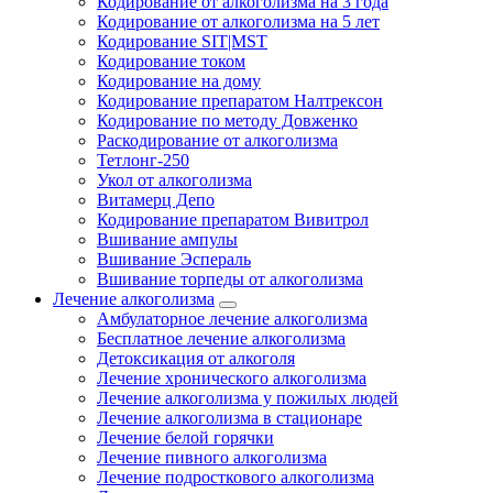
Кодирование от алкоголизма на 3 года
Кодирование от алкоголизма на 5 лет
Кодирование SIT|MST
Кодирование током
Кодирование на дому
Кодирование препаратом Налтрексон
Кодирование по методу Довженко
Раскодирование от алкоголизма
Тетлонг-250
Укол от алкоголизма
Витамерц Депо
Кодирование препаратом Вивитрол
Вшивание ампулы
Вшивание Эспераль
Вшивание торпеды от алкоголизма
Лечение алкоголизма
Амбулаторное лечение алкоголизма
Бесплатное лечение алкоголизма
Детоксикация от алкоголя
Лечение хронического алкоголизма
Лечение алкоголизма у пожилых людей
Лечение алкоголизма в стационаре
Лечение белой горячки
Лечение пивного алкоголизма
Лечение подросткового алкоголизма