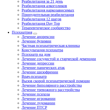
Реабилитация за 21 день
Реабилитация алкоголиков
Реабилитация наркозависимых
Принудительная реабилитация
Реабилитация 12 шагов
Реабилитация Day Top
Терапевтическое сообщество
Психиатрия
Лечение анорексии
Лечение булимии
Частная психиатрическая клиника
Консультация психиатра
Психиатр на дом
Лечение сосудистой и старческой деменции
Лечение депрессии
Лечение панических атак
Лечение шизофрении
Врач-психиатр
Вызов скорой психиатрической помощи
Лечение биполярного расстройства
Лечение тревожного расстройства
Лечение психоза
Лечение игромании
Лечение лудомании
Лечение ПТСР