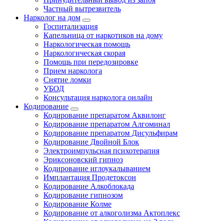
Частный вытрезвитель
Нарколог на дом
Госпитализация
Капельница от наркотиков на дому
Наркологическая помощь
Наркологическая скорая
Помощь при передозировке
Прием нарколога
Снятие ломки
УБОД
Консультация нарколога онлайн
Кодирование
Кодирование препаратом Аквилонг
Кодирование препаратом Алгоминал
Кодирование препаратом Дисульфирам
Кодирование Двойной Блок
Электроимпульсная психотерапия
Эриксоновский гипноз
Кодирование иглоукалыванием
Имплантация Продетоксон
Кодирование Алкоблокада
Кодирование гипнозом
Кодирование Колме
Кодирование от алкоголизма Актоплекс