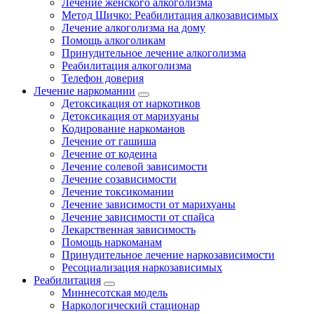
Лечение женского алкоголизма
Метод Шичко: Реабилитация алкозависимых
Лечение алкоголизма на дому
Помощь алкоголикам
Принудительное лечение алкоголизма
Реабилитация алкоголизма
Телефон доверия
Лечение наркомании
Детоксикация от наркотиков
Детоксикация от марихуаны
Кодирование наркоманов
Лечение от гашиша
Лечение от кодеина
Лечение солевой зависимости
Лечение созависимости
Лечение токсикомании
Лечение зависимости от марихуаны
Лечение зависимости от спайса
Лекарственная зависимость
Помощь наркоманам
Принудительное лечение наркозависимости
Ресоциализация наркозависимых
Реабилитация
Миннесотская модель
Наркологический стационар