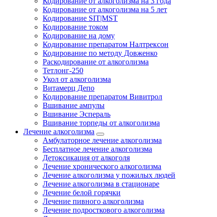
Кодирование от алкоголизма на 3 года
Кодирование от алкоголизма на 5 лет
Кодирование SIT|MST
Кодирование током
Кодирование на дому
Кодирование препаратом Налтрексон
Кодирование по методу Довженко
Раскодирование от алкоголизма
Тетлонг-250
Укол от алкоголизма
Витамерц Депо
Кодирование препаратом Вивитрол
Вшивание ампулы
Вшивание Эспераль
Вшивание торпеды от алкоголизма
Лечение алкоголизма
Амбулаторное лечение алкоголизма
Бесплатное лечение алкоголизма
Детоксикация от алкоголя
Лечение хронического алкоголизма
Лечение алкоголизма у пожилых людей
Лечение алкоголизма в стационаре
Лечение белой горячки
Лечение пивного алкоголизма
Лечение подросткового алкоголизма