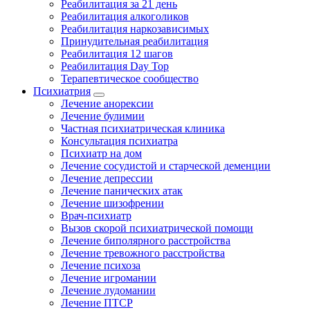
Реабилитация за 21 день
Реабилитация алкоголиков
Реабилитация наркозависимых
Принудительная реабилитация
Реабилитация 12 шагов
Реабилитация Day Top
Терапевтическое сообщество
Психиатрия
Лечение анорексии
Лечение булимии
Частная психиатрическая клиника
Консультация психиатра
Психиатр на дом
Лечение сосудистой и старческой деменции
Лечение депрессии
Лечение панических атак
Лечение шизофрении
Врач-психиатр
Вызов скорой психиатрической помощи
Лечение биполярного расстройства
Лечение тревожного расстройства
Лечение психоза
Лечение игромании
Лечение лудомании
Лечение ПТСР