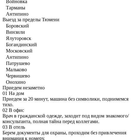
Войновка
Тарманы
Антипино
Выезд за пределы Тюмени
Боровский
Винзили
Ялуторовск
Богандинский
Московский
Антипино
Патрушево
Мальково
Червишево
Онохино
Приедем незаметно
01
На дом
Приедем за 20 минут, машина без символики, поднимемся
тихо.
02
В офис
Врач в гражданской одежде, заходит под видом знакомого/
консультанта, полная тайна перед коллегами.
03
В отель
Берем документы для охраны, проходим без привлечения
внимания к номеру.