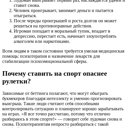
Лудоман выигрывает первый раз, наслаждается удачей и
ставит снова.
Человек проигрывает, занимает деньги и пытается
отыграться.
После череды проигрышей и роста долгов он может
решиться на противоправные действия.
Игроман попадает в моральный тупик, впадает в
депрессию, перестает есть, начинает злоупотреблять
алкоголем или наркотиками.
Всем людям в таком состоянии требуется умелая медицинская
помощь: психотерапия и назначение лекарств для
стабилизации психоэмоциональной сферы.
Почему ставить на спорт опаснее
рулетки?
Зависимые от беттинга полагают, что могут обыграть
букмекеров благодаря интеллекту и умению прогнозировать
выигрыш. Такие люди считают себя способными
контролировать ситуацию и планируют хорошо зарабатывать
на играх. «Я все точно рассчитаю, потому что отлично
разбираюсь в этом спорте!» — говорит себе лудоман снова и
снова. Психотерапевтам непросто разбираться с такой