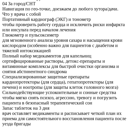
04
За город/СНТ
Навигация по гео-точке, доезжаем до любого хутора/дачи.
Что у врача с собой
Портативный кардиограф (ЭКГ) и тонометр
чтобы проверить работу сердца и исключить риски инфаркта
или инсульта перед началом лечения
Глюкометр и пульсоксиметр
для мгновенного анализа уровня сахара и насыщения крови
кислородом (особенно важно для пациентов с диабетом и
тяжелой интоксикацией
Полный набор медикаментов для капельниц
сертифицированные растворы, детокс-препараты и
витаминные комплексы для быстрой очистки организма и
снятия абстинентного синдрома
Специализированные защитные препараты
кардиопротекторы (для сердца), гепатопротекторы (для
печени) и ноотропы (для защиты клеток головного мозга)
Сильнодействующие успокоительные и сонные средства
чтобы мягко снять психоз, агрессию, тревогу и погрузить
пациента в безопасный терапевтический сон
Запас таблеток на 3 дня
врач оставляет медикаменты и расписывает четкий план их
приема для самостоятельного восстановления пациента после
уезда бригады