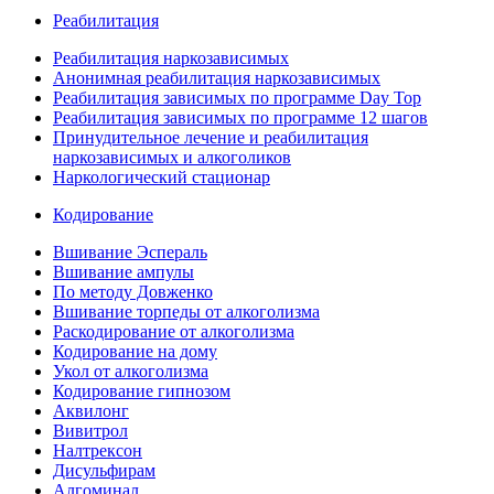
Реабилитация
Реабилитация наркозависимых
Анонимная реабилитация наркозависимых
Реабилитация зависимых по программе Day Top
Реабилитация зависимых по программе 12 шагов
Принудительное лечение и реабилитация
наркозависимых и алкоголиков
Наркологический стационар
Кодирование
Вшивание Эспераль
Вшивание ампулы
По методу Довженко
Вшивание торпеды от алкоголизма
Раскодирование от алкоголизма
Кодирование на дому
Укол от алкоголизма
Кодирование гипнозом
Аквилонг
Вивитрол
Налтрексон
Дисульфирам
Алгоминал