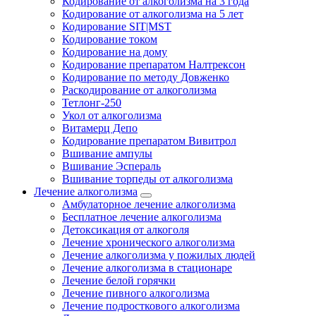
Кодирование от алкоголизма на 3 года
Кодирование от алкоголизма на 5 лет
Кодирование SIT|MST
Кодирование током
Кодирование на дому
Кодирование препаратом Налтрексон
Кодирование по методу Довженко
Раскодирование от алкоголизма
Тетлонг-250
Укол от алкоголизма
Витамерц Депо
Кодирование препаратом Вивитрол
Вшивание ампулы
Вшивание Эспераль
Вшивание торпеды от алкоголизма
Лечение алкоголизма
Амбулаторное лечение алкоголизма
Бесплатное лечение алкоголизма
Детоксикация от алкоголя
Лечение хронического алкоголизма
Лечение алкоголизма у пожилых людей
Лечение алкоголизма в стационаре
Лечение белой горячки
Лечение пивного алкоголизма
Лечение подросткового алкоголизма