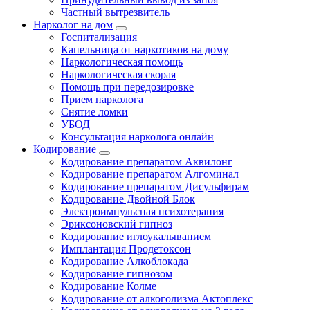
Частный вытрезвитель
Нарколог на дом
Госпитализация
Капельница от наркотиков на дому
Наркологическая помощь
Наркологическая скорая
Помощь при передозировке
Прием нарколога
Снятие ломки
УБОД
Консультация нарколога онлайн
Кодирование
Кодирование препаратом Аквилонг
Кодирование препаратом Алгоминал
Кодирование препаратом Дисульфирам
Кодирование Двойной Блок
Электроимпульсная психотерапия
Эриксоновский гипноз
Кодирование иглоукалыванием
Имплантация Продетоксон
Кодирование Алкоблокада
Кодирование гипнозом
Кодирование Колме
Кодирование от алкоголизма Актоплекс