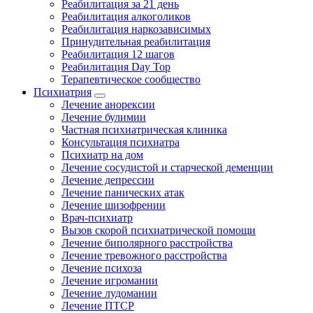
Реабилитация за 21 день
Реабилитация алкоголиков
Реабилитация наркозависимых
Принудительная реабилитация
Реабилитация 12 шагов
Реабилитация Day Top
Терапевтическое сообщество
Психиатрия
Лечение анорексии
Лечение булимии
Частная психиатрическая клиника
Консультация психиатра
Психиатр на дом
Лечение сосудистой и старческой деменции
Лечение депрессии
Лечение панических атак
Лечение шизофрении
Врач-психиатр
Вызов скорой психиатрической помощи
Лечение биполярного расстройства
Лечение тревожного расстройства
Лечение психоза
Лечение игромании
Лечение лудомании
Лечение ПТСР