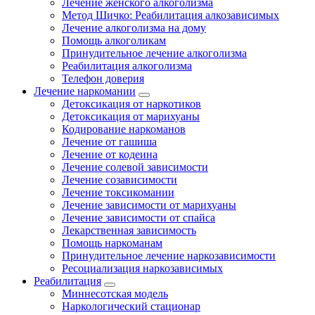
Лечение женского алкоголизма
Метод Шичко: Реабилитация алкозависимых
Лечение алкоголизма на дому
Помощь алкоголикам
Принудительное лечение алкоголизма
Реабилитация алкоголизма
Телефон доверия
Лечение наркомании
Детоксикация от наркотиков
Детоксикация от марихуаны
Кодирование наркоманов
Лечение от гашиша
Лечение от кодеина
Лечение солевой зависимости
Лечение созависимости
Лечение токсикомании
Лечение зависимости от марихуаны
Лечение зависимости от спайса
Лекарственная зависимость
Помощь наркоманам
Принудительное лечение наркозависимости
Ресоциализация наркозависимых
Реабилитация
Миннесотская модель
Наркологический стационар